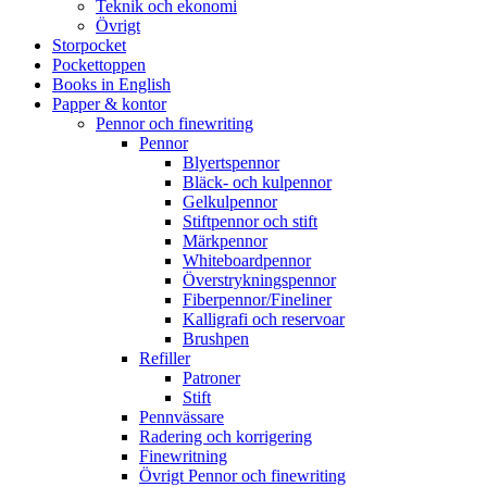
Teknik och ekonomi
Övrigt
Storpocket
Pockettoppen
Books in English
Papper & kontor
Pennor och finewriting
Pennor
Blyertspennor
Bläck- och kulpennor
Gelkulpennor
Stiftpennor och stift
Märkpennor
Whiteboardpennor
Överstrykningspennor
Fiberpennor/Fineliner
Kalligrafi och reservoar
Brushpen
Refiller
Patroner
Stift
Pennvässare
Radering och korrigering
Finewritning
Övrigt Pennor och finewriting