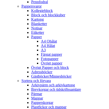
Pennfodral
Pappersvaror
Kollegieblock
Block och blockkuber
Kartong
Blanketter
Notisar
Etiketter
Papper
A4 Ohålat
A4 Hålat
A3
Färgat papper
Fotopapper
Övrigt papper
Övrigt Papper och block
Adressböcker
Gästböcker/Minnesböcker
Sortera och förvara
Arkivpärm och arkivkartong
Brevkorgar och tidskriftssamlare
Pärmar
Mappar
Papperskorgar
Plastfickor och mappar