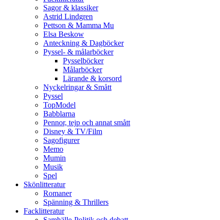
Sagor & klassiker
Astrid Lindgren
Pettson & Mamma Mu
Elsa Beskow
Anteckning & Dagböcker
Pyssel- & målarböcker
Pysselböcker
Målarböcker
Lärande & korsord
Nyckelringar & Smått
Pyssel
TopModel
Babblarna
Pennor, tejp och annat smått
Disney & TV/Film
Sagofigurer
Memo
Mumin
Musik
Spel
Skönlitteratur
Romaner
Spänning & Thrillers
Facklitteratur
Samhälle-Politik och debatt