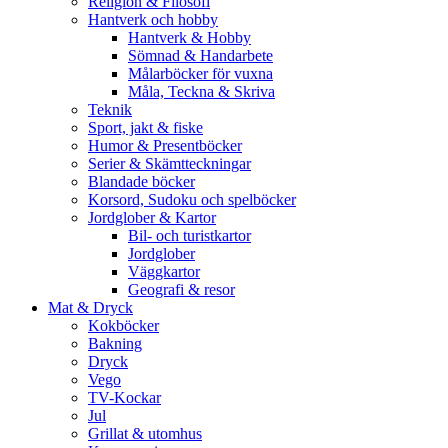
Religion & Filosofi
Hantverk och hobby
Hantverk & Hobby
Sömnad & Handarbete
Målarböcker för vuxna
Måla, Teckna & Skriva
Teknik
Sport, jakt & fiske
Humor & Presentböcker
Serier & Skämtteckningar
Blandade böcker
Korsord, Sudoku och spelböcker
Jordglober & Kartor
Bil- och turistkartor
Jordglober
Väggkartor
Geografi & resor
Mat & Dryck
Kokböcker
Bakning
Dryck
Vego
TV-Kockar
Jul
Grillat & utomhus