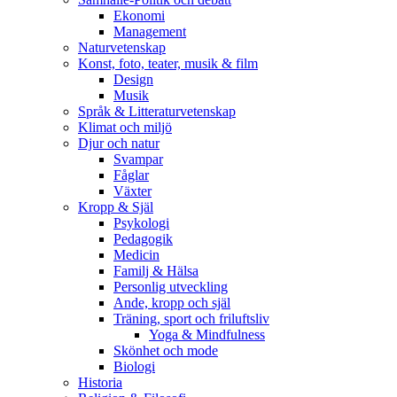
Ekonomi
Management
Naturvetenskap
Konst, foto, teater, musik & film
Design
Musik
Språk & Litteraturvetenskap
Klimat och miljö
Djur och natur
Svampar
Fåglar
Växter
Kropp & Själ
Psykologi
Pedagogik
Medicin
Familj & Hälsa
Personlig utveckling
Ande, kropp och själ
Träning, sport och friluftsliv
Yoga & Mindfulness
Skönhet och mode
Biologi
Historia