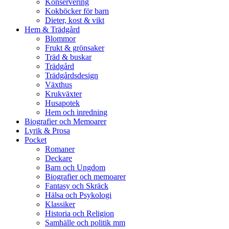
Konservering
Kokböcker för barn
Dieter, kost & vikt
Hem & Trädgård
Blommor
Frukt & grönsaker
Träd & buskar
Trädgård
Trädgårdsdesign
Växthus
Krukväxter
Husapotek
Hem och inredning
Biografier och Memoarer
Lyrik & Prosa
Pocket
Romaner
Deckare
Barn och Ungdom
Biografier och memoarer
Fantasy och Skräck
Hälsa och Psykologi
Klassiker
Historia och Religion
Samhälle och politik mm