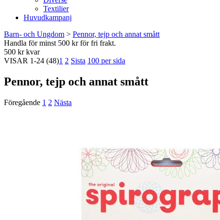
Textilier
Huvudkampanj
Barn- och Ungdom
>
Pennor, tejp och annat smått
Handla för minst 500 kr för fri frakt.
500 kr kvar
VISAR
1-24
(48)
1
2
Sista
100 per sida
Pennor, tejp och annat smått
Föregående
1
2
Nästa