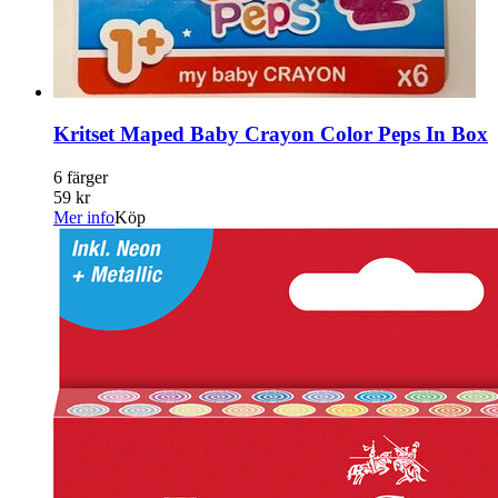
Kritset Maped Baby Crayon Color Peps In Box
6 färger
59 kr
Mer info
Köp