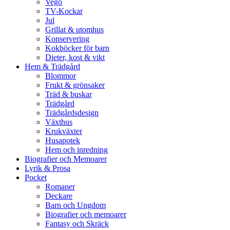
Vego
TV-Kockar
Jul
Grillat & utomhus
Konservering
Kokböcker för barn
Dieter, kost & vikt
Hem & Trädgård
Blommor
Frukt & grönsaker
Träd & buskar
Trädgård
Trädgårdsdesign
Växthus
Krukväxter
Husapotek
Hem och inredning
Biografier och Memoarer
Lyrik & Prosa
Pocket
Romaner
Deckare
Barn och Ungdom
Biografier och memoarer
Fantasy och Skräck