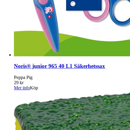
Noris® junior 965 40 L1 Säkerhetssax
Peppa Pig
29 kr
Mer info
Köp