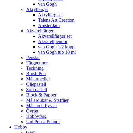
van Gogh
Akrylfärger
Akrylfärg set
Talens Art Creation
Amsterdam
Akvarellfärger
Akvarellfärger set
Akvarellpennor
van Gogh 1/2 kopp
van Gogh tub 10 ml
Penslar
Färgpennor
Teckning
Brush Pen
Målarmedier
Oljepastell
Soft pastell
Block & Papper
Målardukar & Stafflier
Måla och Pyssla
Övrigt
Hobbyfärg
Uni Posca Pennor
Hobby
Garn