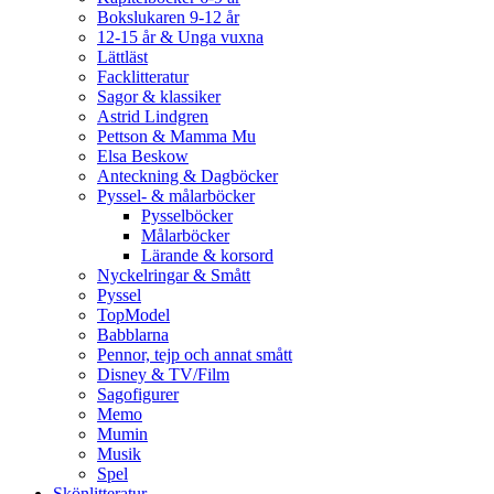
Bokslukaren 9-12 år
12-15 år & Unga vuxna
Lättläst
Facklitteratur
Sagor & klassiker
Astrid Lindgren
Pettson & Mamma Mu
Elsa Beskow
Anteckning & Dagböcker
Pyssel- & målarböcker
Pysselböcker
Målarböcker
Lärande & korsord
Nyckelringar & Smått
Pyssel
TopModel
Babblarna
Pennor, tejp och annat smått
Disney & TV/Film
Sagofigurer
Memo
Mumin
Musik
Spel
Skönlitteratur