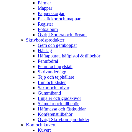
Pärmar
Mappar
Papperskorgar
Plastfickor och mappar
Register
Fotoalbum
Övrigt Sortera och förvara
Skrivbordsprodukter
Gem och gemkoppar
Hålslag
Häftapparat, häftpistol & tillbehör
Pennfodral
Penn- och prylställ
Skrivunderlägg
Tejp och tejphållare
Lim och klister
Saxar och knivar
Gummiband
Linjaler och gradskivor
Stämplar och tillbehör
Häftmassa och fästkuddar
Konferenstillbehör
Övrigt Skrivbordsprodukter
Kort och kuvert
Kuvert