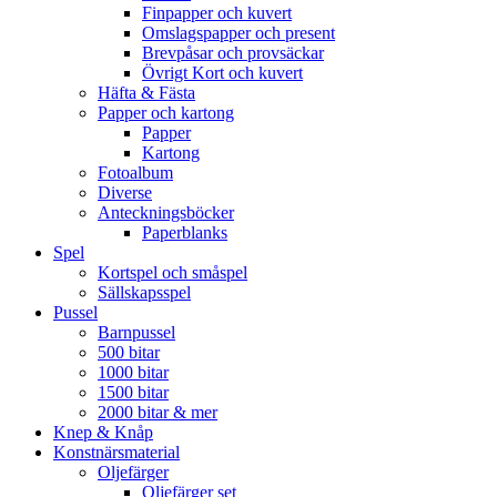
Finpapper och kuvert
Omslagspapper och present
Brevpåsar och provsäckar
Övrigt Kort och kuvert
Häfta & Fästa
Papper och kartong
Papper
Kartong
Fotoalbum
Diverse
Anteckningsböcker
Paperblanks
Spel
Kortspel och småspel
Sällskapsspel
Pussel
Barnpussel
500 bitar
1000 bitar
1500 bitar
2000 bitar & mer
Knep & Knåp
Konstnärsmaterial
Oljefärger
Oljefärger set