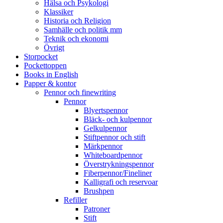
Hälsa och Psykologi
Klassiker
Historia och Religion
Samhälle och politik mm
Teknik och ekonomi
Övrigt
Storpocket
Pockettoppen
Books in English
Papper & kontor
Pennor och finewriting
Pennor
Blyertspennor
Bläck- och kulpennor
Gelkulpennor
Stiftpennor och stift
Märkpennor
Whiteboardpennor
Överstrykningspennor
Fiberpennor/Fineliner
Kalligrafi och reservoar
Brushpen
Refiller
Patroner
Stift