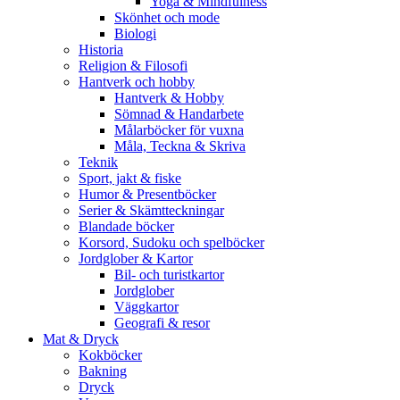
Yoga & Mindfulness
Skönhet och mode
Biologi
Historia
Religion & Filosofi
Hantverk och hobby
Hantverk & Hobby
Sömnad & Handarbete
Målarböcker för vuxna
Måla, Teckna & Skriva
Teknik
Sport, jakt & fiske
Humor & Presentböcker
Serier & Skämtteckningar
Blandade böcker
Korsord, Sudoku och spelböcker
Jordglober & Kartor
Bil- och turistkartor
Jordglober
Väggkartor
Geografi & resor
Mat & Dryck
Kokböcker
Bakning
Dryck