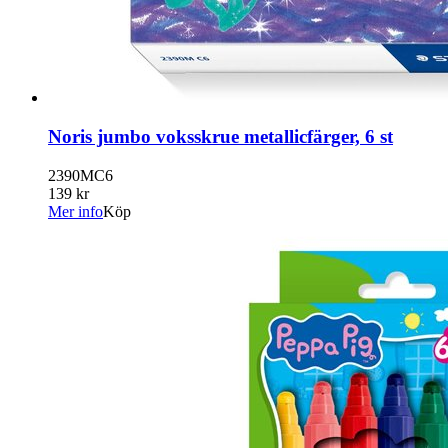
Noris jumbo voksskrue metallicfärger, 6 st
2390MC6
139 kr
Mer info
Köp