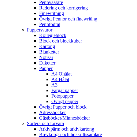
Pennvässare
Radering och korrigering
Finewritning
Övrigt Pennor och finewriting
Pennfodral
Pappersvaror
Kollegieblock
Block och blockkuber
Kartong
Blanketter
Notisar
Etiketter
Papper
A4 Ohålat
A4 Hålat
A3
Färgat papper
Fotopapper
Övrigt papper
Övrigt Papper och block
Adressböcker
Gästböcker/Minnesböcker
Sortera och förvara
Arkivpärm och arkivkartong
Brevkorgar och tidskriftssamlare