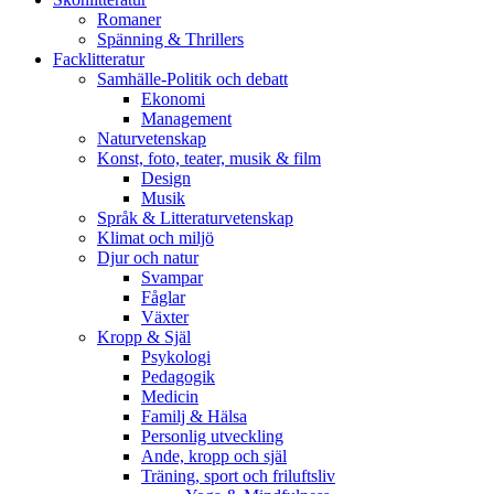
Romaner
Spänning & Thrillers
Facklitteratur
Samhälle-Politik och debatt
Ekonomi
Management
Naturvetenskap
Konst, foto, teater, musik & film
Design
Musik
Språk & Litteraturvetenskap
Klimat och miljö
Djur och natur
Svampar
Fåglar
Växter
Kropp & Själ
Psykologi
Pedagogik
Medicin
Familj & Hälsa
Personlig utveckling
Ande, kropp och själ
Träning, sport och friluftsliv