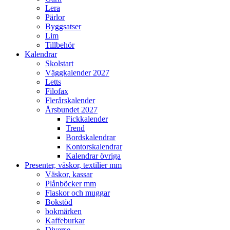
Lera
Pärlor
Byggsatser
Lim
Tillbehör
Kalendrar
Skolstart
Väggkalender 2027
Letts
Filofax
Flerårskalender
Årsbundet 2027
Fickkalender
Trend
Bordskalendrar
Kontorskalendrar
Kalendrar övriga
Presenter, väskor, textilier mm
Väskor, kassar
Plånböcker mm
Flaskor och muggar
Bokstöd
bokmärken
Kaffeburkar
Diverse