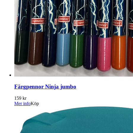
Färgpennor Ninja jumbo
159 kr
Mer info
Köp