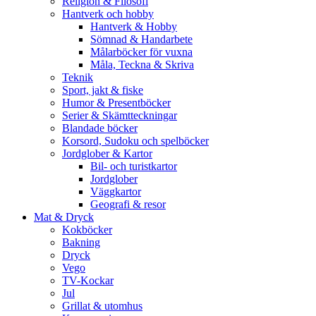
Religion & Filosofi
Hantverk och hobby
Hantverk & Hobby
Sömnad & Handarbete
Målarböcker för vuxna
Måla, Teckna & Skriva
Teknik
Sport, jakt & fiske
Humor & Presentböcker
Serier & Skämtteckningar
Blandade böcker
Korsord, Sudoku och spelböcker
Jordglober & Kartor
Bil- och turistkartor
Jordglober
Väggkartor
Geografi & resor
Mat & Dryck
Kokböcker
Bakning
Dryck
Vego
TV-Kockar
Jul
Grillat & utomhus