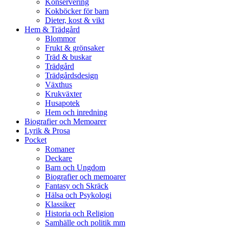
Konservering
Kokböcker för barn
Dieter, kost & vikt
Hem & Trädgård
Blommor
Frukt & grönsaker
Träd & buskar
Trädgård
Trädgårdsdesign
Växthus
Krukväxter
Husapotek
Hem och inredning
Biografier och Memoarer
Lyrik & Prosa
Pocket
Romaner
Deckare
Barn och Ungdom
Biografier och memoarer
Fantasy och Skräck
Hälsa och Psykologi
Klassiker
Historia och Religion
Samhälle och politik mm