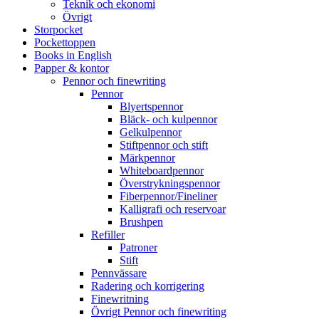
Teknik och ekonomi
Övrigt
Storpocket
Pockettoppen
Books in English
Papper & kontor
Pennor och finewriting
Pennor
Blyertspennor
Bläck- och kulpennor
Gelkulpennor
Stiftpennor och stift
Märkpennor
Whiteboardpennor
Överstrykningspennor
Fiberpennor/Fineliner
Kalligrafi och reservoar
Brushpen
Refiller
Patroner
Stift
Pennvässare
Radering och korrigering
Finewritning
Övrigt Pennor och finewriting