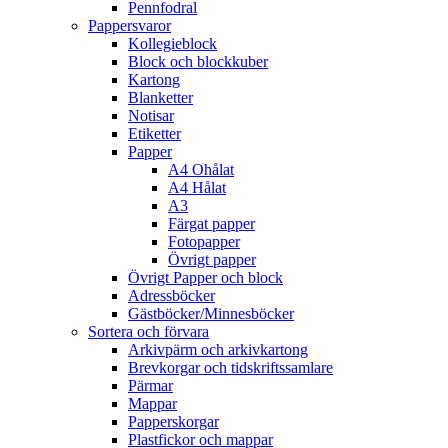
Pennfodral
Pappersvaror
Kollegieblock
Block och blockkuber
Kartong
Blanketter
Notisar
Etiketter
Papper
A4 Ohålat
A4 Hålat
A3
Färgat papper
Fotopapper
Övrigt papper
Övrigt Papper och block
Adressböcker
Gästböcker/Minnesböcker
Sortera och förvara
Arkivpärm och arkivkartong
Brevkorgar och tidskriftssamlare
Pärmar
Mappar
Papperskorgar
Plastfickor och mappar