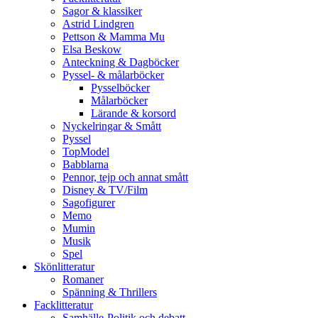
Sagor & klassiker
Astrid Lindgren
Pettson & Mamma Mu
Elsa Beskow
Anteckning & Dagböcker
Pyssel- & målarböcker
Pysselböcker
Målarböcker
Lärande & korsord
Nyckelringar & Smått
Pyssel
TopModel
Babblarna
Pennor, tejp och annat smått
Disney & TV/Film
Sagofigurer
Memo
Mumin
Musik
Spel
Skönlitteratur
Romaner
Spänning & Thrillers
Facklitteratur
Samhälle-Politik och debatt