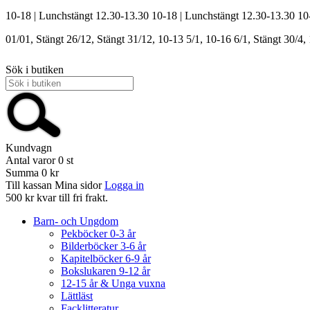
10-18 | Lunchstängt 12.30-13.30
10-18 | Lunchstängt 12.30-13.30
10
01/01, Stängt
26/12, Stängt
31/12, 10-13
5/1, 10-16
6/1, Stängt
30/4,
Sök i butiken
Kundvagn
Antal varor
0
st
Summa
0 kr
Till kassan
Mina sidor
Logga in
500 kr kvar till fri frakt.
Barn- och Ungdom
Pekböcker 0-3 år
Bilderböcker 3-6 år
Kapitelböcker 6-9 år
Bokslukaren 9-12 år
12-15 år & Unga vuxna
Lättläst
Facklitteratur