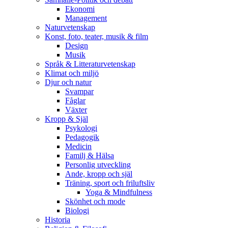
Ekonomi
Management
Naturvetenskap
Konst, foto, teater, musik & film
Design
Musik
Språk & Litteraturvetenskap
Klimat och miljö
Djur och natur
Svampar
Fåglar
Växter
Kropp & Själ
Psykologi
Pedagogik
Medicin
Familj & Hälsa
Personlig utveckling
Ande, kropp och själ
Träning, sport och friluftsliv
Yoga & Mindfulness
Skönhet och mode
Biologi
Historia