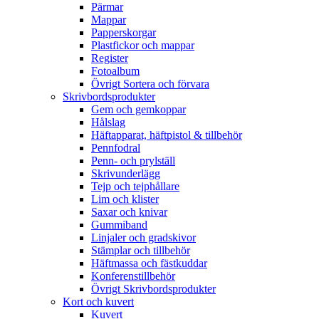
Pärmar
Mappar
Papperskorgar
Plastfickor och mappar
Register
Fotoalbum
Övrigt Sortera och förvara
Skrivbordsprodukter
Gem och gemkoppar
Hålslag
Häftapparat, häftpistol & tillbehör
Pennfodral
Penn- och prylställ
Skrivunderlägg
Tejp och tejphållare
Lim och klister
Saxar och knivar
Gummiband
Linjaler och gradskivor
Stämplar och tillbehör
Häftmassa och fästkuddar
Konferenstillbehör
Övrigt Skrivbordsprodukter
Kort och kuvert
Kuvert