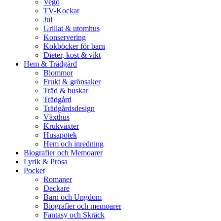
Vego
TV-Kockar
Jul
Grillat & utomhus
Konservering
Kokböcker för barn
Dieter, kost & vikt
Hem & Trädgård
Blommor
Frukt & grönsaker
Träd & buskar
Trädgård
Trädgårdsdesign
Växthus
Krukväxter
Husapotek
Hem och inredning
Biografier och Memoarer
Lyrik & Prosa
Pocket
Romaner
Deckare
Barn och Ungdom
Biografier och memoarer
Fantasy och Skräck