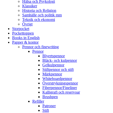
Hälsa och Psykologi
Klassiker
Historia och Religion
Samhälle och politik mm
Teknik och ekonomi
Övrigt
Storpocket
Pockettoppen
Books in English
Papper & kontor
Pennor och finewriting
Pennor
Blyertspennor
Bläck- och kulpennor
Gelkulpennor
Stiftpennor och stift
Märkpennor
Whiteboardpennor
Överstrykningspennor
Fiberpennor/Fineliner
Kalligrafi och reservoar
Brushpen
Refiller
Patroner
Stift