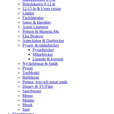
Bokslukaren 9-12 år
12-15 år & Unga vuxna
Lättläst
Facklitteratur
Sagor & klassiker
Astrid Lindgren
Pettson & Mamma Mu
Elsa Beskow
Anteckning & Dagböcker
Pyssel- & målarböcker
Pysselböcker
Målarböcker
Lärande & korsord
Nyckelringar & Smått
Pyssel
TopModel
Babblarna
Pennor, tejp och annat smått
Disney & TV/Film
Sagofigurer
Memo
Mumin
Musik
Spel
Skönlitteratur