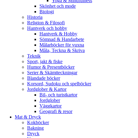
Yoga & Mindfulness
Skönhet och mode
Biologi
Historia
Religion & Filosofi
Hantverk och hobby
Hantverk & Hobby
Sömnad & Handarbete
Målarböcker för vuxna
Måla, Teckna & Skriva
Teknik
Sport, jakt & fiske
Humor & Presentböcker
Serier & Skämtteckningar
Blandade böcker
Korsord, Sudoku och spelböcker
Jordglober & Kartor
Bil- och turistkartor
Jordglober
Väggkartor
Geografi & resor
Mat & Dryck
Kokböcker
Bakning
Dryck