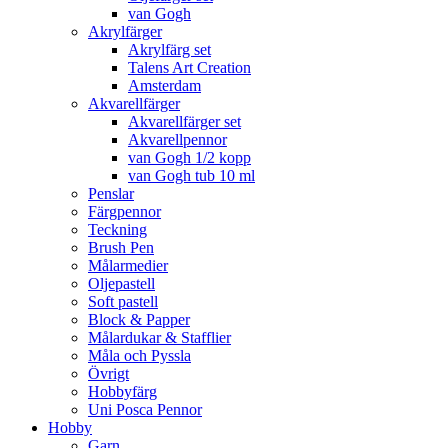
van Gogh
Akrylfärger
Akrylfärg set
Talens Art Creation
Amsterdam
Akvarellfärger
Akvarellfärger set
Akvarellpennor
van Gogh 1/2 kopp
van Gogh tub 10 ml
Penslar
Färgpennor
Teckning
Brush Pen
Målarmedier
Oljepastell
Soft pastell
Block & Papper
Målardukar & Stafflier
Måla och Pyssla
Övrigt
Hobbyfärg
Uni Posca Pennor
Hobby
Garn