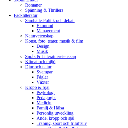
Romaner
Spänning & Thrillers
Facklitteratur
Samhälle-Politik och debatt
Ekonomi
Management
Naturvetenskap
Konst, foto, teater, musik & film
Design
Musik
Språk & Litteraturvetenskap
Klimat och miljö
Djur och natur
Svampar
Fåglar
Växter
Kropp & Själ
Psykologi
Pedagogik
Medicin
Familj & Hälsa
Personlig utveckling
Ande, kropp och själ
Träning, sport och friluftsliv