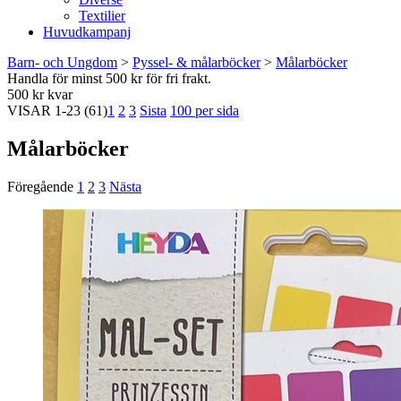
Textilier
Huvudkampanj
Barn- och Ungdom
>
Pyssel- & målarböcker
>
Målarböcker
Handla för minst 500 kr för fri frakt.
500 kr kvar
VISAR
1-23
(61)
1
2
3
Sista
100 per sida
Målarböcker
Föregående
1
2
3
Nästa