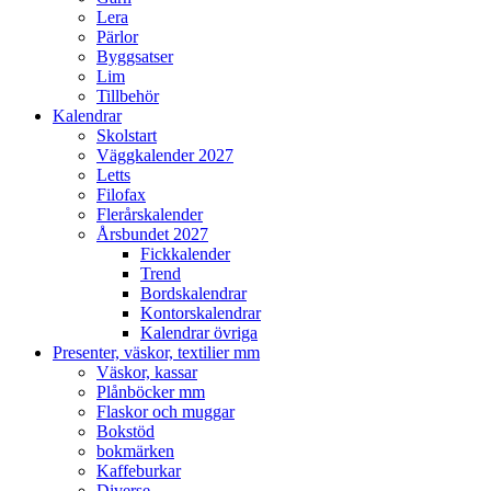
Lera
Pärlor
Byggsatser
Lim
Tillbehör
Kalendrar
Skolstart
Väggkalender 2027
Letts
Filofax
Flerårskalender
Årsbundet 2027
Fickkalender
Trend
Bordskalendrar
Kontorskalendrar
Kalendrar övriga
Presenter, väskor, textilier mm
Väskor, kassar
Plånböcker mm
Flaskor och muggar
Bokstöd
bokmärken
Kaffeburkar
Diverse