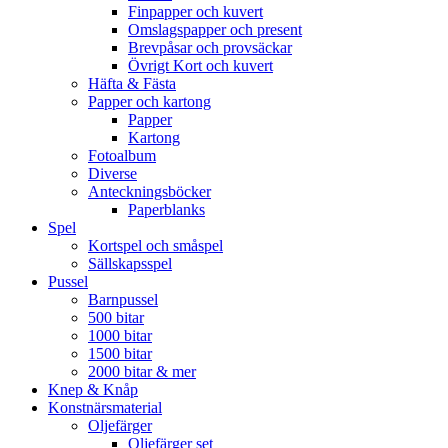
Finpapper och kuvert
Omslagspapper och present
Brevpåsar och provsäckar
Övrigt Kort och kuvert
Häfta & Fästa
Papper och kartong
Papper
Kartong
Fotoalbum
Diverse
Anteckningsböcker
Paperblanks
Spel
Kortspel och småspel
Sällskapsspel
Pussel
Barnpussel
500 bitar
1000 bitar
1500 bitar
2000 bitar & mer
Knep & Knåp
Konstnärsmaterial
Oljefärger
Oljefärger set