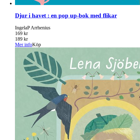
Djur i havet : en pop up-bok med flikar
IngelaP Arrhenius
169 kr
189 kr
Mer info
Köp