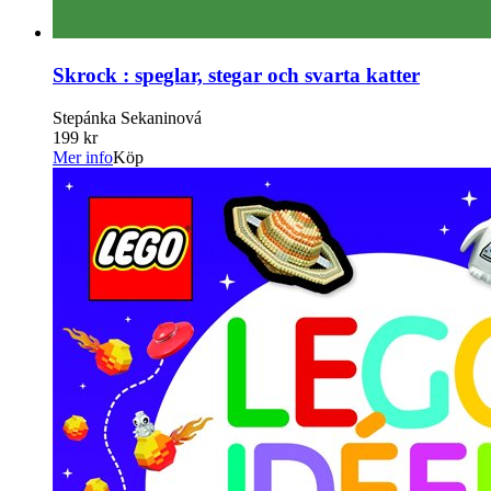
Skrock : speglar, stegar och svarta katter
Stepánka Sekaninová
199 kr
Mer info
Köp