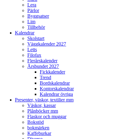
Lera
Pärlor
Byggsatser
Lim
Tillbehör
Kalendrar
Skolstart
Väggkalender 2027
Letts
Filofax
Flerårskalender
Årsbundet 2027
Fickkalender
Trend
Bordskalendrar
Kontorskalendrar
Kalendrar övriga
Presenter, väskor, textilier mm
Väskor, kassar
Plånböcker mm
Flaskor och muggar
Bokstöd
bokmärken
Kaffeburkar
Diverse