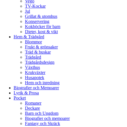
Vego
TV-Kockar
Jul
Grillat & utomhus
Konservering
Kokböcker för barn
Dieter, kost & vikt
Hem & Trädgård
Blommor
Frukt & grönsaker
Träd & buskar
Trädgård
Trädgårdsdesign
Växthus
Krukväxter
Husapotek
Hem och inredning
Biografier och Memoarer
Lyrik & Prosa
Pocket
Romaner
Deckare
Barn och Ungdom
Biografier och memoarer
Fantasy och Skräck