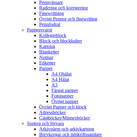
Pennvässare
Radering och korrigering
Finewritning
Övrigt Pennor och finewriting
Pennfodral
Pappersvaror
Kollegieblock
Block och blockkuber
Kartong
Blanketter
Notisar
Etiketter
Papper
A4 Ohålat
A4 Hålat
A3
Färgat papper
Fotopapper
Övrigt papper
Övrigt Papper och block
Adressböcker
Gästböcker/Minnesböcker
Sortera och förvara
Arkivpärm och arkivkartong
Brevkorgar och tidskriftssamlare