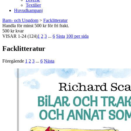
Textilier
Huvudkampanj
Barn- och Ungdom
>
Facklitteratur
Handla för minst 500 kr för fri frakt.
500 kr kvar
VISAR
1-24
(124)
1
2
3
...
6
Sista
100 per sida
Facklitteratur
Föregående
1
2
3
...
6
Nästa