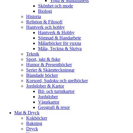
Yoga & Mindfulness
Skönhet och mode
Biologi
Historia
Religion & Filosofi
Hantverk och hobby
Hantverk & Hobby
Sömnad & Handarbete
Målarböcker för vuxna
Måla, Teckna & Skriva
Teknik
Sport, jakt & fiske
Humor & Presentböcker
Serier & Skämtteckningar
Blandade böcker
Korsord, Sudoku och spelböcker
Jordglober & Kartor
Bil- och turistkartor
Jordglober
Väggkartor
Geografi & resor
Mat & Dryck
Kokböcker
Bakning
Dryck