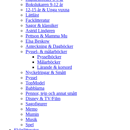
Bokslukaren 9-12 år
12-15 år & Unga vuxna
Lättläst
Facklitteratur
Sagor & klassiker
Astrid Lindgren
Pettson & Mamma Mu
Elsa Beskow
Anteckning & Dagböcker
Pyssel- & målarböcker
Pysselböcker
Målarböcker
Lärande & korsord
Nyckelringar & Smått
Pyssel
TopModel
Babblarna
Pennor, tejp och annat smått
Disney & TV/Film
Sagofigurer
Memo
Mumin
Musik
Spel
Skönlitteratur