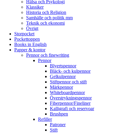
Hälsa och Psykologi
Klassiker
Historia och Religion
Samhälle och politik mm
Teknik och ekonomi
Övrigt
Storpocket
Pockettoppen
Books in English
Papper & kontor
Pennor och finewriting
Pennor
Blyertspennor
Bläck- och kulpennor
Gelkulpennor
Stiftpennor och stift
Märkpennor
Whiteboardpennor
Överstrykningspennor
Fiberpennor/Fineliner
Kalligrafi och reservoar
Brushpen
Refiller
Patroner
Stift