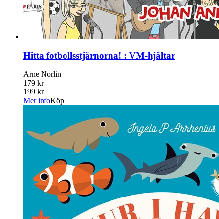
Hitta fotbollsstjärnorna! : VM-hjältar
Arne Norlin
179 kr
199 kr
Mer info
Köp