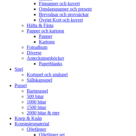
Finpapper och kuvert
Omslagspapper och present
Brevpåsar och provsäckar
Övrigt Kort och kuvert
Häfta & Fästa
Papper och kartong
Papper
Kartong
Fotoalbum
Diverse
Anteckningsböcker
Paperblanks
Spel
Kortspel och småspel
Sällskapsspel
Pussel
Barnpussel
500 bitar
1000 bitar
1500 bitar
2000 bitar & mer
Knep & Knåp
Konstnärsmaterial
Oljefärger
Oljefärger set