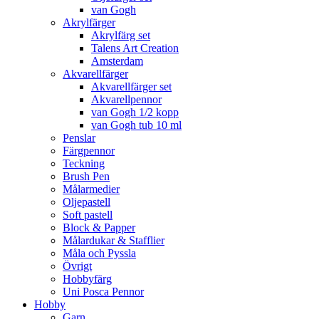
van Gogh
Akrylfärger
Akrylfärg set
Talens Art Creation
Amsterdam
Akvarellfärger
Akvarellfärger set
Akvarellpennor
van Gogh 1/2 kopp
van Gogh tub 10 ml
Penslar
Färgpennor
Teckning
Brush Pen
Målarmedier
Oljepastell
Soft pastell
Block & Papper
Målardukar & Stafflier
Måla och Pyssla
Övrigt
Hobbyfärg
Uni Posca Pennor
Hobby
Garn