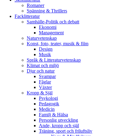
Romaner
Spänning & Thrillers
Facklitteratur
Samhälle-Politik och debatt
Ekonomi
Management
Naturvetenskap
Konst, foto, teater, musik & film
Design
Musik
Språk & Litteraturvetenskap
Klimat och miljö
Djur och natur
Svampar
Fåglar
Växter
Kropp & Själ
Psykologi
Pedagogik
Medicin
Familj & Hälsa
Personlig utveckling
Ande, kropp och själ
Träning, sport och friluftsliv