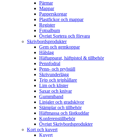
Pärmar
Mappar
Papperskorgar
Plastfickor och mappar
Register
Fotoalbum
Övrigt Sortera och förvara
Skrivbordsprodukter
Gem och gemkoppar
Hålslag
Häftapparat, häftpistol & tillbehör
Pennfodral
Penn- och prylställ
Skrivunderlägg
Tejp och tejphållare
Lim och klister
Saxar och knivar
Gummiband
Linjaler och gradskivor
Stämplar och tillbehör
Häftmassa och fästkuddar
Konferenstillbehör
Övrigt Skrivbordsprodukter
Kort och kuvert
Kuvert