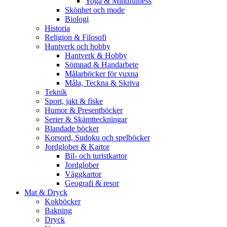
Yoga & Mindfulness
Skönhet och mode
Biologi
Historia
Religion & Filosofi
Hantverk och hobby
Hantverk & Hobby
Sömnad & Handarbete
Målarböcker för vuxna
Måla, Teckna & Skriva
Teknik
Sport, jakt & fiske
Humor & Presentböcker
Serier & Skämtteckningar
Blandade böcker
Korsord, Sudoku och spelböcker
Jordglober & Kartor
Bil- och turistkartor
Jordglober
Väggkartor
Geografi & resor
Mat & Dryck
Kokböcker
Bakning
Dryck