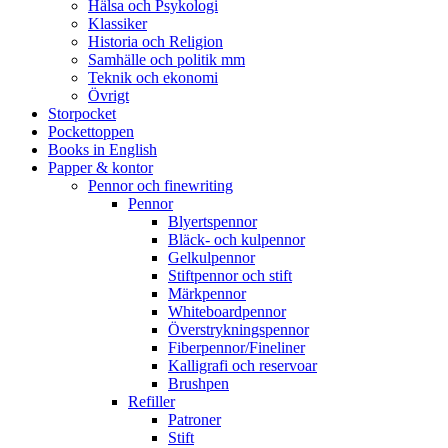
Hälsa och Psykologi
Klassiker
Historia och Religion
Samhälle och politik mm
Teknik och ekonomi
Övrigt
Storpocket
Pockettoppen
Books in English
Papper & kontor
Pennor och finewriting
Pennor
Blyertspennor
Bläck- och kulpennor
Gelkulpennor
Stiftpennor och stift
Märkpennor
Whiteboardpennor
Överstrykningspennor
Fiberpennor/Fineliner
Kalligrafi och reservoar
Brushpen
Refiller
Patroner
Stift