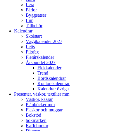
Lera
Pärlor
Byggsatser
Lim
Tillbehör
Kalendrar
Skolstart
Väggkalender 2027
Letts
Filofax
Flerårskalender
Årsbundet 2027
Fickkalender
Trend
Bordskalendrar
Kontorskalendrar
Kalendrar övriga
Presenter, väskor, textilier mm
Väskor, kassar
Plånböcker mm
Flaskor och muggar
Bokstöd
bokmärken
Kaffeburkar
Diverse