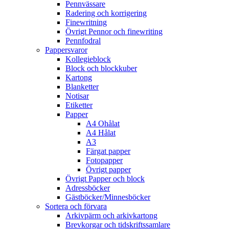
Pennvässare
Radering och korrigering
Finewritning
Övrigt Pennor och finewriting
Pennfodral
Pappersvaror
Kollegieblock
Block och blockkuber
Kartong
Blanketter
Notisar
Etiketter
Papper
A4 Ohålat
A4 Hålat
A3
Färgat papper
Fotopapper
Övrigt papper
Övrigt Papper och block
Adressböcker
Gästböcker/Minnesböcker
Sortera och förvara
Arkivpärm och arkivkartong
Brevkorgar och tidskriftssamlare