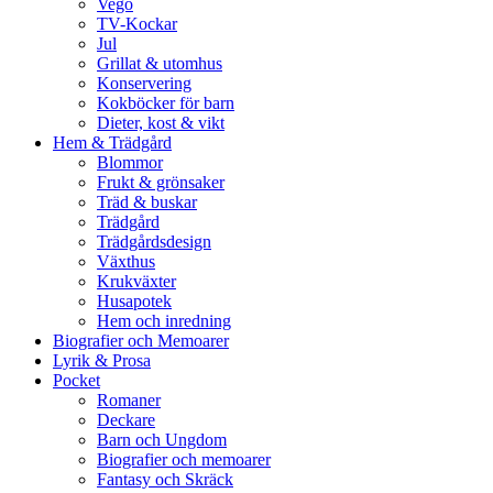
Vego
TV-Kockar
Jul
Grillat & utomhus
Konservering
Kokböcker för barn
Dieter, kost & vikt
Hem & Trädgård
Blommor
Frukt & grönsaker
Träd & buskar
Trädgård
Trädgårdsdesign
Växthus
Krukväxter
Husapotek
Hem och inredning
Biografier och Memoarer
Lyrik & Prosa
Pocket
Romaner
Deckare
Barn och Ungdom
Biografier och memoarer
Fantasy och Skräck