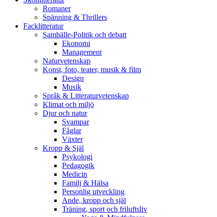
Romaner
Spänning & Thrillers
Facklitteratur
Samhälle-Politik och debatt
Ekonomi
Management
Naturvetenskap
Konst, foto, teater, musik & film
Design
Musik
Språk & Litteraturvetenskap
Klimat och miljö
Djur och natur
Svampar
Fåglar
Växter
Kropp & Själ
Psykologi
Pedagogik
Medicin
Familj & Hälsa
Personlig utveckling
Ande, kropp och själ
Träning, sport och friluftsliv