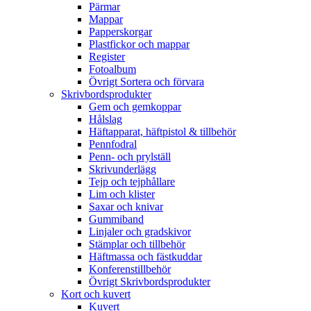
Pärmar
Mappar
Papperskorgar
Plastfickor och mappar
Register
Fotoalbum
Övrigt Sortera och förvara
Skrivbordsprodukter
Gem och gemkoppar
Hålslag
Häftapparat, häftpistol & tillbehör
Pennfodral
Penn- och prylställ
Skrivunderlägg
Tejp och tejphållare
Lim och klister
Saxar och knivar
Gummiband
Linjaler och gradskivor
Stämplar och tillbehör
Häftmassa och fästkuddar
Konferenstillbehör
Övrigt Skrivbordsprodukter
Kort och kuvert
Kuvert