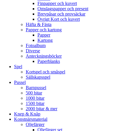
Finpapper och kuvert
Omslagspapper och present
Brevpåsar och provsäckar
Övrigt Kort och kuvert
Häfta & Fästa
Papper och kartong
Papper
Kartong
Fotoalbum
Diverse
Anteckningsböcker
Paperblanks
Spel
Kortspel och småspel
Sällskapsspel
Pussel
Barnpussel
500 bitar
1000 bitar
1500 bitar
2000 bitar & mer
Knep & Knåp
Konstnärsmaterial
Oljefärger
Oljefärger set