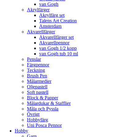
van Gogh
Akrylfärger
Akrylfärg set
Talens Art Creation
Amsterdam
Akvarellfärger
Akvarellfärger set
Akvarellpennor
van Gogh 1/2 kopp
van Gogh tub 10 ml
Penslar
Färgpennor
Teckning
Brush Pen
Målarmedier
Oljepastell
Soft pastell
Block & Papper
Målardukar & Stafflier
Måla och Pyssla
Övrigt
Hobbyfärg
Uni Posca Pennor
Hobby
Garn