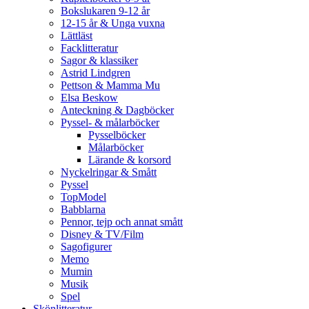
Bokslukaren 9-12 år
12-15 år & Unga vuxna
Lättläst
Facklitteratur
Sagor & klassiker
Astrid Lindgren
Pettson & Mamma Mu
Elsa Beskow
Anteckning & Dagböcker
Pyssel- & målarböcker
Pysselböcker
Målarböcker
Lärande & korsord
Nyckelringar & Smått
Pyssel
TopModel
Babblarna
Pennor, tejp och annat smått
Disney & TV/Film
Sagofigurer
Memo
Mumin
Musik
Spel
Skönlitteratur