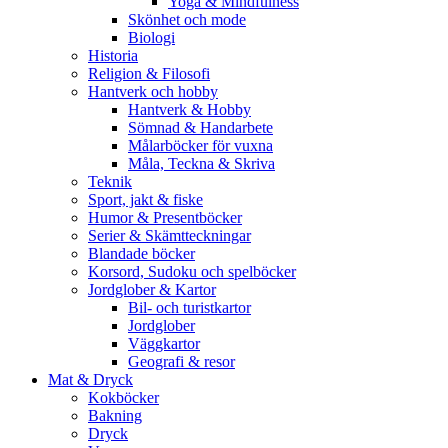
Yoga & Mindfulness
Skönhet och mode
Biologi
Historia
Religion & Filosofi
Hantverk och hobby
Hantverk & Hobby
Sömnad & Handarbete
Målarböcker för vuxna
Måla, Teckna & Skriva
Teknik
Sport, jakt & fiske
Humor & Presentböcker
Serier & Skämtteckningar
Blandade böcker
Korsord, Sudoku och spelböcker
Jordglober & Kartor
Bil- och turistkartor
Jordglober
Väggkartor
Geografi & resor
Mat & Dryck
Kokböcker
Bakning
Dryck