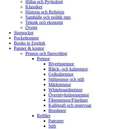
Hälsa och Psykologi
Klassiker
Historia och Religion
Samhälle och politik mm
Teknik och ekonomi
Övrigt
Storpocket
Pockettoppen
Books in English
Papper & kontor
Pennor och finewriting
Pennor
Blyertspennor
Bläck- och kulpennor
Gelkulpennor
Stiftpennor och stift
Märkpennor
Whiteboardpennor
Överstrykningspennor
Fiberpennor/Fineliner
Kalligrafi och reservoar
Brushpen
Refiller
Patroner
Stift