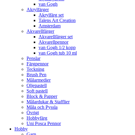
van Gogh
Akrylfärger
Akrylfärg set
Talens Art Creation
Amsterdam
Akvarellfärger
Akvarellfärger set
Akvarellpennor
van Gogh 1/2 kopp
van Gogh tub 10 ml
Penslar
Färgpennor
Teckning
Brush Pen
Målarmedier
Oljepastell
Soft pastell
Block & Papper
Målardukar & Stafflier
Måla och Pyssla
Övrigt
Hobbyfärg
Uni Posca Pennor
Hobby
Garn