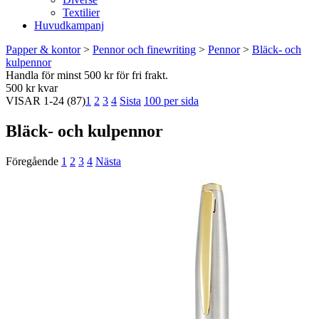
Textilier
Huvudkampanj
Papper & kontor
>
Pennor och finewriting
>
Pennor
>
Bläck- och
kulpennor
Handla för minst 500 kr för fri frakt.
500 kr kvar
VISAR
1-24
(87)
1
2
3
4
Sista
100 per sida
Bläck- och kulpennor
Föregående
1
2
3
4
Nästa