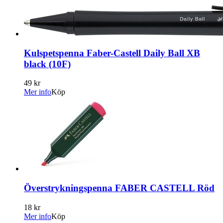
Kulspetspenna Faber-Castell Daily Ball XB
black (10F)
49 kr
Mer info
Köp
Överstrykningspenna FABER CASTELL Röd
18 kr
Mer info
Köp