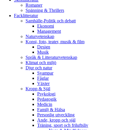
Romaner
Spänning & Thrillers
Facklitteratur
Samhälle-Politik och debatt
Ekonomi
Management
Naturvetenskap
Konst, foto, teater, musik & film
Design
Musik
Språk & Litteraturvetenskap
Klimat och miljö
Djur och natur
Svampar
Fåglar
Växter
Kropp & Själ
Psykologi
Pedagogik
Medicin
Familj & Hälsa
Personlig utveckling
Ande, kropp och själ
Träning, sport och friluftsliv