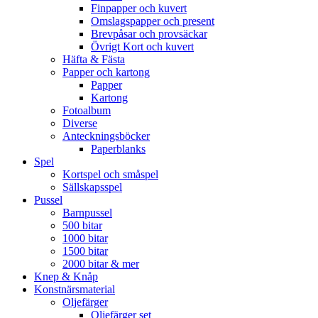
Finpapper och kuvert
Omslagspapper och present
Brevpåsar och provsäckar
Övrigt Kort och kuvert
Häfta & Fästa
Papper och kartong
Papper
Kartong
Fotoalbum
Diverse
Anteckningsböcker
Paperblanks
Spel
Kortspel och småspel
Sällskapsspel
Pussel
Barnpussel
500 bitar
1000 bitar
1500 bitar
2000 bitar & mer
Knep & Knåp
Konstnärsmaterial
Oljefärger
Oljefärger set