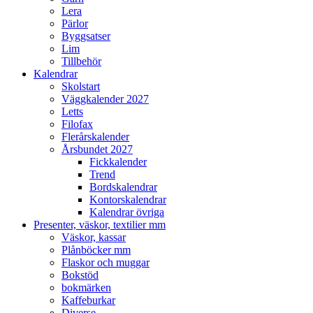
Lera
Pärlor
Byggsatser
Lim
Tillbehör
Kalendrar
Skolstart
Väggkalender 2027
Letts
Filofax
Flerårskalender
Årsbundet 2027
Fickkalender
Trend
Bordskalendrar
Kontorskalendrar
Kalendrar övriga
Presenter, väskor, textilier mm
Väskor, kassar
Plånböcker mm
Flaskor och muggar
Bokstöd
bokmärken
Kaffeburkar
Diverse