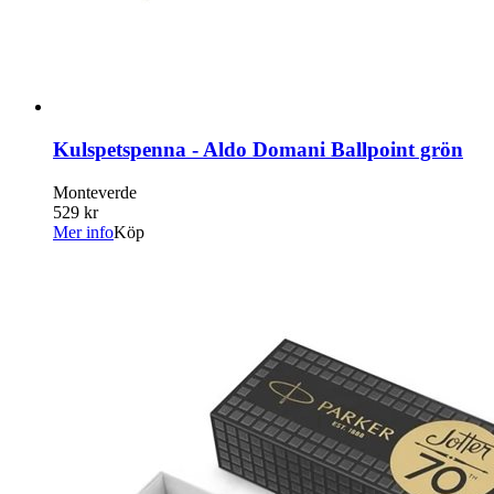
Kulspetspenna - Aldo Domani Ballpoint grön
Monteverde
529 kr
Mer info
Köp