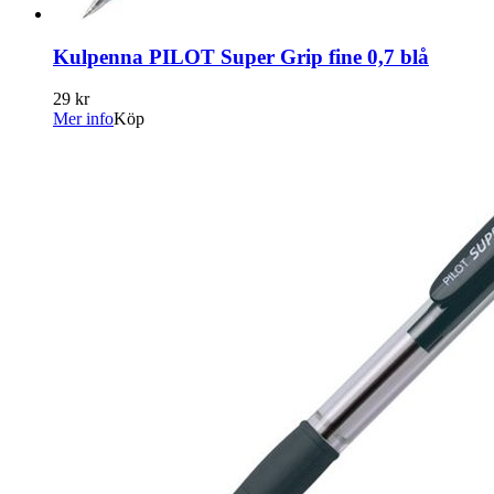
Kulpenna PILOT Super Grip fine 0,7 blå
29 kr
Mer info
Köp