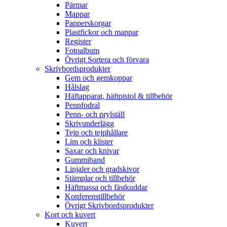
Pärmar
Mappar
Papperskorgar
Plastfickor och mappar
Register
Fotoalbum
Övrigt Sortera och förvara
Skrivbordsprodukter
Gem och gemkoppar
Hålslag
Häftapparat, häftpistol & tillbehör
Pennfodral
Penn- och prylställ
Skrivunderlägg
Tejp och tejphållare
Lim och klister
Saxar och knivar
Gummiband
Linjaler och gradskivor
Stämplar och tillbehör
Häftmassa och fästkuddar
Konferenstillbehör
Övrigt Skrivbordsprodukter
Kort och kuvert
Kuvert