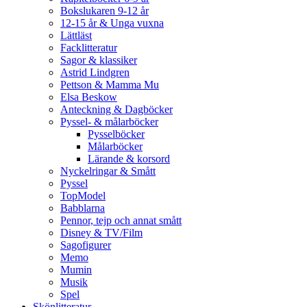
Bokslukaren 9-12 år
12-15 år & Unga vuxna
Lättläst
Facklitteratur
Sagor & klassiker
Astrid Lindgren
Pettson & Mamma Mu
Elsa Beskow
Anteckning & Dagböcker
Pyssel- & målarböcker
Pysselböcker
Målarböcker
Lärande & korsord
Nyckelringar & Smått
Pyssel
TopModel
Babblarna
Pennor, tejp och annat smått
Disney & TV/Film
Sagofigurer
Memo
Mumin
Musik
Spel
Skönlitteratur