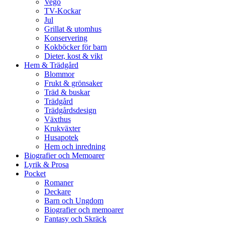
Vego
TV-Kockar
Jul
Grillat & utomhus
Konservering
Kokböcker för barn
Dieter, kost & vikt
Hem & Trädgård
Blommor
Frukt & grönsaker
Träd & buskar
Trädgård
Trädgårdsdesign
Växthus
Krukväxter
Husapotek
Hem och inredning
Biografier och Memoarer
Lyrik & Prosa
Pocket
Romaner
Deckare
Barn och Ungdom
Biografier och memoarer
Fantasy och Skräck