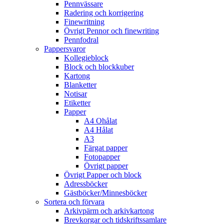
Pennvässare
Radering och korrigering
Finewritning
Övrigt Pennor och finewriting
Pennfodral
Pappersvaror
Kollegieblock
Block och blockkuber
Kartong
Blanketter
Notisar
Etiketter
Papper
A4 Ohålat
A4 Hålat
A3
Färgat papper
Fotopapper
Övrigt papper
Övrigt Papper och block
Adressböcker
Gästböcker/Minnesböcker
Sortera och förvara
Arkivpärm och arkivkartong
Brevkorgar och tidskriftssamlare