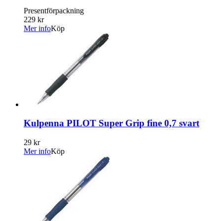
Presentförpackning
229 kr
Mer info
Köp
Kulpenna PILOT Super Grip fine 0,7 svart
29 kr
Mer info
Köp