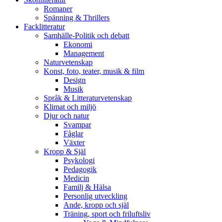
Romaner
Spänning & Thrillers
Facklitteratur
Samhälle-Politik och debatt
Ekonomi
Management
Naturvetenskap
Konst, foto, teater, musik & film
Design
Musik
Språk & Litteraturvetenskap
Klimat och miljö
Djur och natur
Svampar
Fåglar
Växter
Kropp & Själ
Psykologi
Pedagogik
Medicin
Familj & Hälsa
Personlig utveckling
Ande, kropp och själ
Träning, sport och friluftsliv