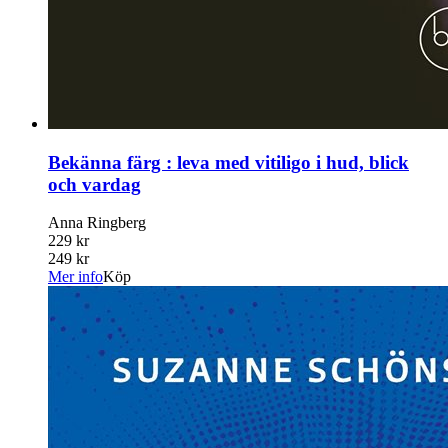
Bekänna färg : leva med vitiligo i hud, blick
och vardag
Anna Ringberg
229 kr
249 kr
Mer info
Köp