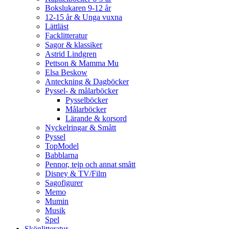
Bokslukaren 9-12 år
12-15 år & Unga vuxna
Lättläst
Facklitteratur
Sagor & klassiker
Astrid Lindgren
Pettson & Mamma Mu
Elsa Beskow
Anteckning & Dagböcker
Pyssel- & målarböcker
Pysselböcker
Målarböcker
Lärande & korsord
Nyckelringar & Smått
Pyssel
TopModel
Babblarna
Pennor, tejp och annat smått
Disney & TV/Film
Sagofigurer
Memo
Mumin
Musik
Spel
Skönlitteratur