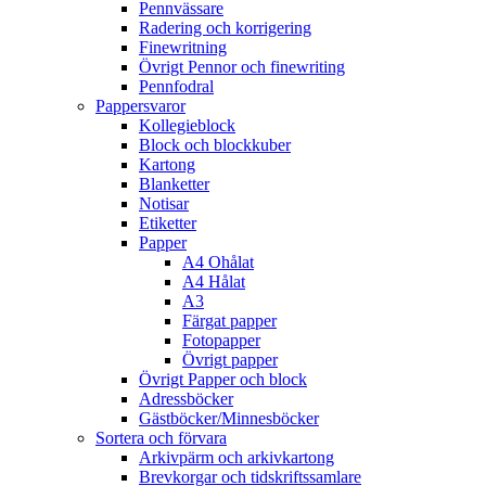
Pennvässare
Radering och korrigering
Finewritning
Övrigt Pennor och finewriting
Pennfodral
Pappersvaror
Kollegieblock
Block och blockkuber
Kartong
Blanketter
Notisar
Etiketter
Papper
A4 Ohålat
A4 Hålat
A3
Färgat papper
Fotopapper
Övrigt papper
Övrigt Papper och block
Adressböcker
Gästböcker/Minnesböcker
Sortera och förvara
Arkivpärm och arkivkartong
Brevkorgar och tidskriftssamlare