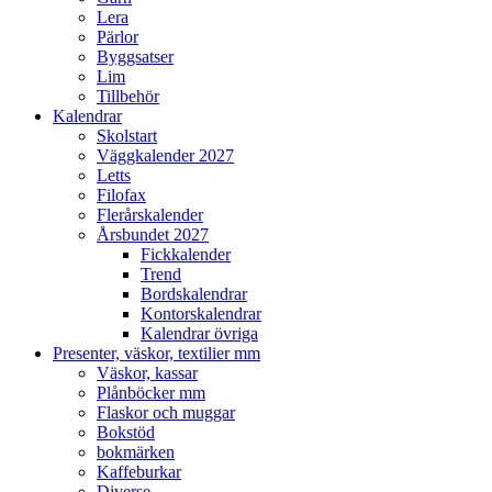
Lera
Pärlor
Byggsatser
Lim
Tillbehör
Kalendrar
Skolstart
Väggkalender 2027
Letts
Filofax
Flerårskalender
Årsbundet 2027
Fickkalender
Trend
Bordskalendrar
Kontorskalendrar
Kalendrar övriga
Presenter, väskor, textilier mm
Väskor, kassar
Plånböcker mm
Flaskor och muggar
Bokstöd
bokmärken
Kaffeburkar
Diverse