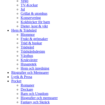
Vego
TV-Kockar
Jul
Grillat & utomhus
Konservering
Kokböcker för barn
Dieter, kost & vikt
Hem & Trädgård
Blommor
Frukt & grönsaker
Träd & buskar
Trädgård
Trädgårdsdesign
Växthus
Krukväxter
Husapotek
Hem och inredning
Biografier och Memoarer
Lyrik & Prosa
Pocket
Romaner
Deckare
Barn och Ungdom
Biografier och memoarer
Fantasy och Skräck