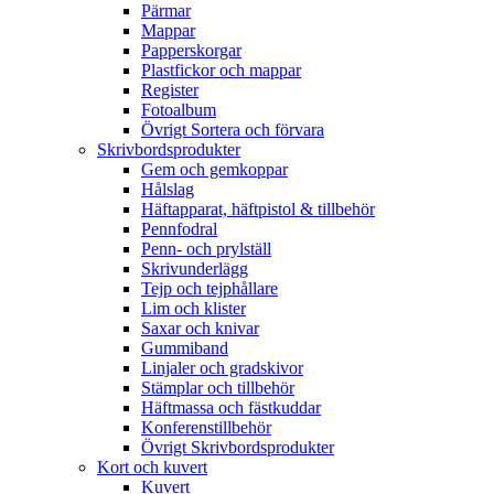
Pärmar
Mappar
Papperskorgar
Plastfickor och mappar
Register
Fotoalbum
Övrigt Sortera och förvara
Skrivbordsprodukter
Gem och gemkoppar
Hålslag
Häftapparat, häftpistol & tillbehör
Pennfodral
Penn- och prylställ
Skrivunderlägg
Tejp och tejphållare
Lim och klister
Saxar och knivar
Gummiband
Linjaler och gradskivor
Stämplar och tillbehör
Häftmassa och fästkuddar
Konferenstillbehör
Övrigt Skrivbordsprodukter
Kort och kuvert
Kuvert