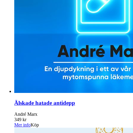
Älskade hatade antidepp
André Marx
349 kr
Mer info
Köp