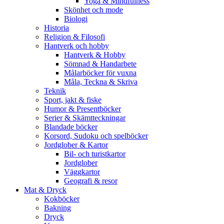
Yoga & Mindfulness
Skönhet och mode
Biologi
Historia
Religion & Filosofi
Hantverk och hobby
Hantverk & Hobby
Sömnad & Handarbete
Målarböcker för vuxna
Måla, Teckna & Skriva
Teknik
Sport, jakt & fiske
Humor & Presentböcker
Serier & Skämtteckningar
Blandade böcker
Korsord, Sudoku och spelböcker
Jordglober & Kartor
Bil- och turistkartor
Jordglober
Väggkartor
Geografi & resor
Mat & Dryck
Kokböcker
Bakning
Dryck