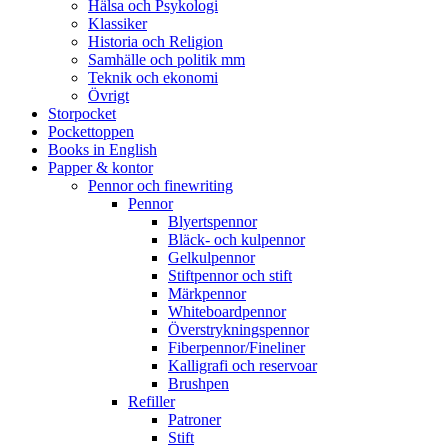
Hälsa och Psykologi
Klassiker
Historia och Religion
Samhälle och politik mm
Teknik och ekonomi
Övrigt
Storpocket
Pockettoppen
Books in English
Papper & kontor
Pennor och finewriting
Pennor
Blyertspennor
Bläck- och kulpennor
Gelkulpennor
Stiftpennor och stift
Märkpennor
Whiteboardpennor
Överstrykningspennor
Fiberpennor/Fineliner
Kalligrafi och reservoar
Brushpen
Refiller
Patroner
Stift