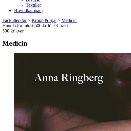
Textilier
Huvudkampanj
Facklitteratur
>
Kropp & Själ
>
Medicin
Handla för minst 500 kr för fri frakt.
500 kr kvar
Medicin