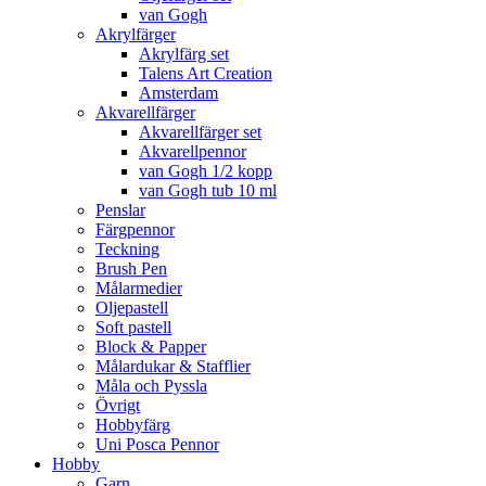
van Gogh
Akrylfärger
Akrylfärg set
Talens Art Creation
Amsterdam
Akvarellfärger
Akvarellfärger set
Akvarellpennor
van Gogh 1/2 kopp
van Gogh tub 10 ml
Penslar
Färgpennor
Teckning
Brush Pen
Målarmedier
Oljepastell
Soft pastell
Block & Papper
Målardukar & Stafflier
Måla och Pyssla
Övrigt
Hobbyfärg
Uni Posca Pennor
Hobby
Garn