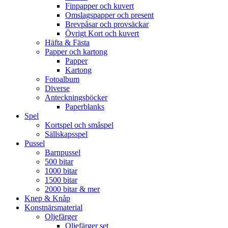
Finpapper och kuvert
Omslagspapper och present
Brevpåsar och provsäckar
Övrigt Kort och kuvert
Häfta & Fästa
Papper och kartong
Papper
Kartong
Fotoalbum
Diverse
Anteckningsböcker
Paperblanks
Spel
Kortspel och småspel
Sällskapsspel
Pussel
Barnpussel
500 bitar
1000 bitar
1500 bitar
2000 bitar & mer
Knep & Knåp
Konstnärsmaterial
Oljefärger
Oljefärger set