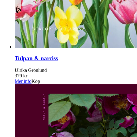
Tulpan & narciss
Ulrika Grönlund
379 kr
Mer info
Köp