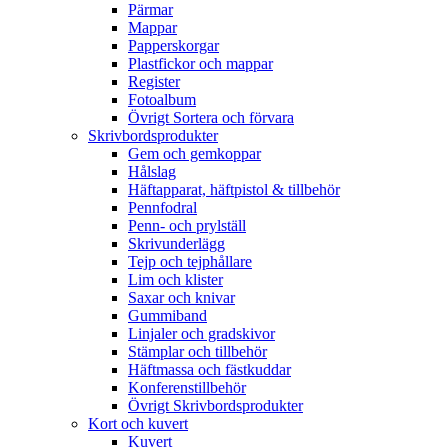
Pärmar
Mappar
Papperskorgar
Plastfickor och mappar
Register
Fotoalbum
Övrigt Sortera och förvara
Skrivbordsprodukter
Gem och gemkoppar
Hålslag
Häftapparat, häftpistol & tillbehör
Pennfodral
Penn- och prylställ
Skrivunderlägg
Tejp och tejphållare
Lim och klister
Saxar och knivar
Gummiband
Linjaler och gradskivor
Stämplar och tillbehör
Häftmassa och fästkuddar
Konferenstillbehör
Övrigt Skrivbordsprodukter
Kort och kuvert
Kuvert