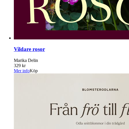
Vildare rosor
Marika Delin
329 kr
Mer info
Köp