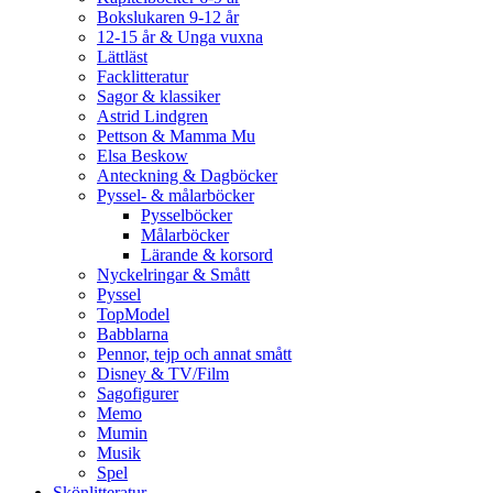
Bokslukaren 9-12 år
12-15 år & Unga vuxna
Lättläst
Facklitteratur
Sagor & klassiker
Astrid Lindgren
Pettson & Mamma Mu
Elsa Beskow
Anteckning & Dagböcker
Pyssel- & målarböcker
Pysselböcker
Målarböcker
Lärande & korsord
Nyckelringar & Smått
Pyssel
TopModel
Babblarna
Pennor, tejp och annat smått
Disney & TV/Film
Sagofigurer
Memo
Mumin
Musik
Spel
Skönlitteratur