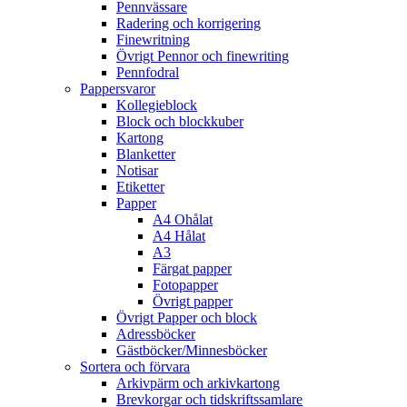
Pennvässare
Radering och korrigering
Finewritning
Övrigt Pennor och finewriting
Pennfodral
Pappersvaror
Kollegieblock
Block och blockkuber
Kartong
Blanketter
Notisar
Etiketter
Papper
A4 Ohålat
A4 Hålat
A3
Färgat papper
Fotopapper
Övrigt papper
Övrigt Papper och block
Adressböcker
Gästböcker/Minnesböcker
Sortera och förvara
Arkivpärm och arkivkartong
Brevkorgar och tidskriftssamlare