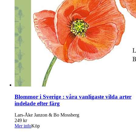
Blommor i Sverige : våra vanligaste vilda arter
indelade efter färg
Lars-Åke Janzon & Bo Mossberg
249 kr
Mer info
Köp