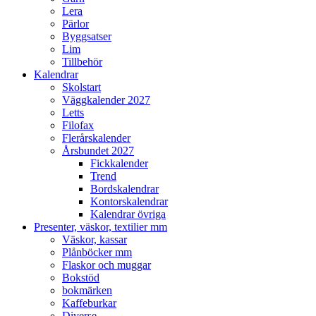
Lera
Pärlor
Byggsatser
Lim
Tillbehör
Kalendrar
Skolstart
Väggkalender 2027
Letts
Filofax
Flerårskalender
Årsbundet 2027
Fickkalender
Trend
Bordskalendrar
Kontorskalendrar
Kalendrar övriga
Presenter, väskor, textilier mm
Väskor, kassar
Plånböcker mm
Flaskor och muggar
Bokstöd
bokmärken
Kaffeburkar
Diverse