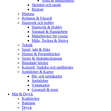
Yoga & Mindfulness
Skönhet och mode
Biologi
Historia
Religion & Filosofi
Hantverk och hobby
Hantverk & Hobby
Sömnad & Handarbete
Målarböcker för vuxna
Måla, Teckna & Skriva
Teknik
Sport, jakt & fiske
Humor & Presentböcker
Serier & Skämtteckningar
Blandade böcker
Korsord, Sudoku och spelböcker
Jordglober & Kartor
Bil- och turistkartor
Jordglober
Väggkartor
Geografi & resor
Mat & Dryck
Kokböcker
Bakning
Dryck