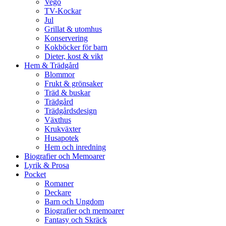
Vego
TV-Kockar
Jul
Grillat & utomhus
Konservering
Kokböcker för barn
Dieter, kost & vikt
Hem & Trädgård
Blommor
Frukt & grönsaker
Träd & buskar
Trädgård
Trädgårdsdesign
Växthus
Krukväxter
Husapotek
Hem och inredning
Biografier och Memoarer
Lyrik & Prosa
Pocket
Romaner
Deckare
Barn och Ungdom
Biografier och memoarer
Fantasy och Skräck