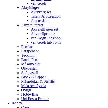
van Gogh
Akrylfärger
Akrylfärg set
Talens Art Creation
Amsterdam
Akvarellfärger
Akvarellfärger set
Akvarellpennor
van Gogh 1/2 kopp
van Gogh tub 10 ml
Penslar
Färgpennor
Teckning
Brush Pen
Målarmedier
Oljepastell
Soft pastell
Block & Papper
Målardukar & Stafflier
Måla och Pyssla
Övrigt
Hobbyfärg
Uni Posca Pennor
Hobby
Garn