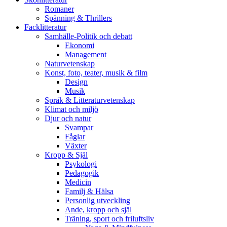
Romaner
Spänning & Thrillers
Facklitteratur
Samhälle-Politik och debatt
Ekonomi
Management
Naturvetenskap
Konst, foto, teater, musik & film
Design
Musik
Språk & Litteraturvetenskap
Klimat och miljö
Djur och natur
Svampar
Fåglar
Växter
Kropp & Själ
Psykologi
Pedagogik
Medicin
Familj & Hälsa
Personlig utveckling
Ande, kropp och själ
Träning, sport och friluftsliv