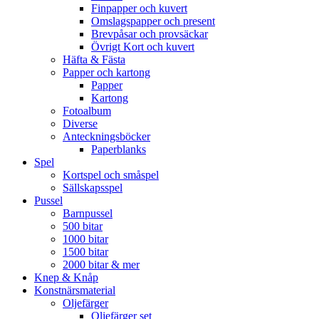
Finpapper och kuvert
Omslagspapper och present
Brevpåsar och provsäckar
Övrigt Kort och kuvert
Häfta & Fästa
Papper och kartong
Papper
Kartong
Fotoalbum
Diverse
Anteckningsböcker
Paperblanks
Spel
Kortspel och småspel
Sällskapsspel
Pussel
Barnpussel
500 bitar
1000 bitar
1500 bitar
2000 bitar & mer
Knep & Knåp
Konstnärsmaterial
Oljefärger
Oljefärger set