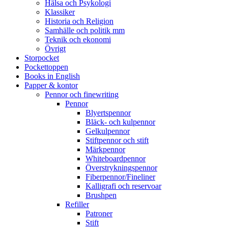
Hälsa och Psykologi
Klassiker
Historia och Religion
Samhälle och politik mm
Teknik och ekonomi
Övrigt
Storpocket
Pockettoppen
Books in English
Papper & kontor
Pennor och finewriting
Pennor
Blyertspennor
Bläck- och kulpennor
Gelkulpennor
Stiftpennor och stift
Märkpennor
Whiteboardpennor
Överstrykningspennor
Fiberpennor/Fineliner
Kalligrafi och reservoar
Brushpen
Refiller
Patroner
Stift