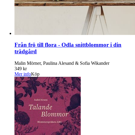
Från frö till flora - Odla snittblommor i din
trädgård
Malin Mörner, Paulina Alesand & Sofia Wikander
349 kr
Mer info
Köp