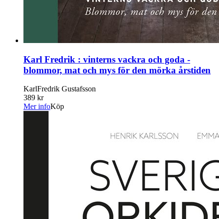
Karl Fredrik : vinterns vackra och goda -
blommor, mat och mys för den mörka årstiden
KarlFredrik Gustafsson
389 kr
Mer info
Köp