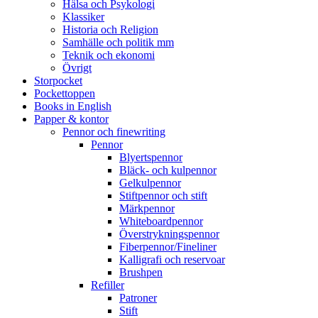
Hälsa och Psykologi
Klassiker
Historia och Religion
Samhälle och politik mm
Teknik och ekonomi
Övrigt
Storpocket
Pockettoppen
Books in English
Papper & kontor
Pennor och finewriting
Pennor
Blyertspennor
Bläck- och kulpennor
Gelkulpennor
Stiftpennor och stift
Märkpennor
Whiteboardpennor
Överstrykningspennor
Fiberpennor/Fineliner
Kalligrafi och reservoar
Brushpen
Refiller
Patroner
Stift