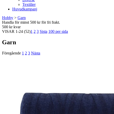
Textilier
Huvudkampanj
Hobby
>
Garn
Handla för minst 500 kr för fri frakt.
500 kr kvar
VISAR
1-24
(52)
1
2
3
Sista
100 per sida
Garn
Föregående
1
2
3
Nästa