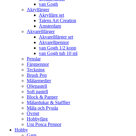
van Gogh
Akrylfärger
Akrylfärg set
Talens Art Creation
Amsterdam
Akvarellfärger
Akvarellfärger set
Akvarellpennor
van Gogh 1/2 kopp
van Gogh tub 10 ml
Penslar
Färgpennor
Teckning
Brush Pen
Målarmedier
Oljepastell
Soft pastell
Block & Papper
Målardukar & Stafflier
Måla och Pyssla
Övrigt
Hobbyfärg
Uni Posca Pennor
Hobby
Garn