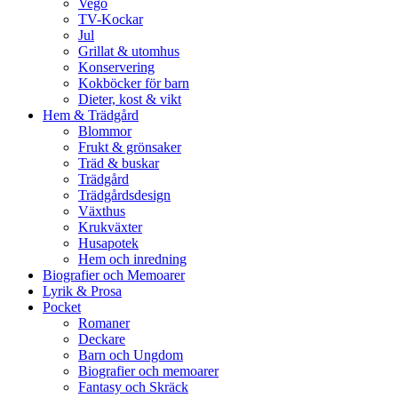
Vego
TV-Kockar
Jul
Grillat & utomhus
Konservering
Kokböcker för barn
Dieter, kost & vikt
Hem & Trädgård
Blommor
Frukt & grönsaker
Träd & buskar
Trädgård
Trädgårdsdesign
Växthus
Krukväxter
Husapotek
Hem och inredning
Biografier och Memoarer
Lyrik & Prosa
Pocket
Romaner
Deckare
Barn och Ungdom
Biografier och memoarer
Fantasy och Skräck