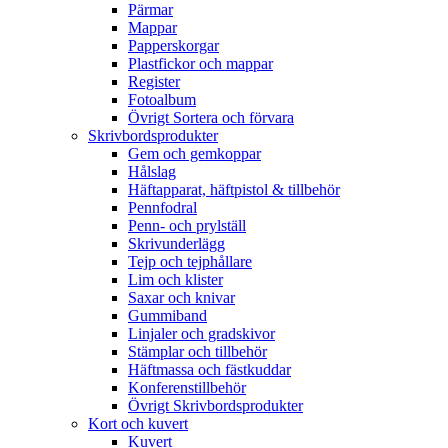
Pärmar
Mappar
Papperskorgar
Plastfickor och mappar
Register
Fotoalbum
Övrigt Sortera och förvara
Skrivbordsprodukter
Gem och gemkoppar
Hålslag
Häftapparat, häftpistol & tillbehör
Pennfodral
Penn- och prylställ
Skrivunderlägg
Tejp och tejphållare
Lim och klister
Saxar och knivar
Gummiband
Linjaler och gradskivor
Stämplar och tillbehör
Häftmassa och fästkuddar
Konferenstillbehör
Övrigt Skrivbordsprodukter
Kort och kuvert
Kuvert