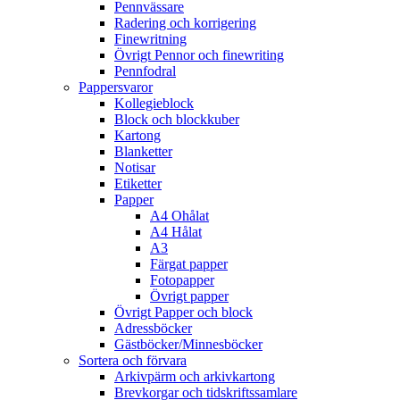
Pennvässare
Radering och korrigering
Finewritning
Övrigt Pennor och finewriting
Pennfodral
Pappersvaror
Kollegieblock
Block och blockkuber
Kartong
Blanketter
Notisar
Etiketter
Papper
A4 Ohålat
A4 Hålat
A3
Färgat papper
Fotopapper
Övrigt papper
Övrigt Papper och block
Adressböcker
Gästböcker/Minnesböcker
Sortera och förvara
Arkivpärm och arkivkartong
Brevkorgar och tidskriftssamlare