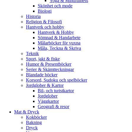
Yoga & Mindfulness
Skönhet och mode
Biologi
Historia
Religion & Filosofi
Hantverk och hobby
Hantverk & Hobby
Sömnad & Handarbete
Målarböcker för vuxna
Måla, Teckna & Skriva
Teknik
Sport, jakt & fiske
Humor & Presentböcker
Serier & Skämtteckningar
Blandade böcker
Korsord, Sudoku och spelböcker
Jordglober & Kartor
Bil- och turistkartor
Jordglober
Väggkartor
Geografi & resor
Mat & Dryck
Kokböcker
Bakning
Dryck