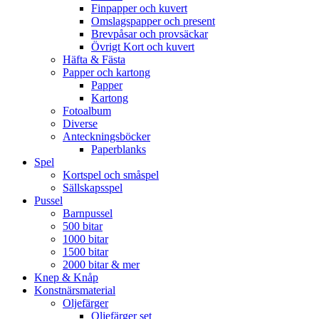
Finpapper och kuvert
Omslagspapper och present
Brevpåsar och provsäckar
Övrigt Kort och kuvert
Häfta & Fästa
Papper och kartong
Papper
Kartong
Fotoalbum
Diverse
Anteckningsböcker
Paperblanks
Spel
Kortspel och småspel
Sällskapsspel
Pussel
Barnpussel
500 bitar
1000 bitar
1500 bitar
2000 bitar & mer
Knep & Knåp
Konstnärsmaterial
Oljefärger
Oljefärger set