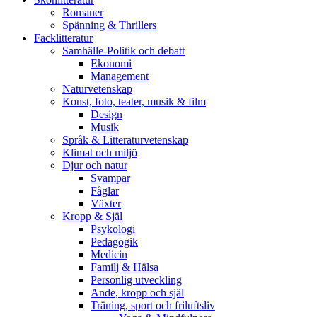
Romaner
Spänning & Thrillers
Facklitteratur
Samhälle-Politik och debatt
Ekonomi
Management
Naturvetenskap
Konst, foto, teater, musik & film
Design
Musik
Språk & Litteraturvetenskap
Klimat och miljö
Djur och natur
Svampar
Fåglar
Växter
Kropp & Själ
Psykologi
Pedagogik
Medicin
Familj & Hälsa
Personlig utveckling
Ande, kropp och själ
Träning, sport och friluftsliv