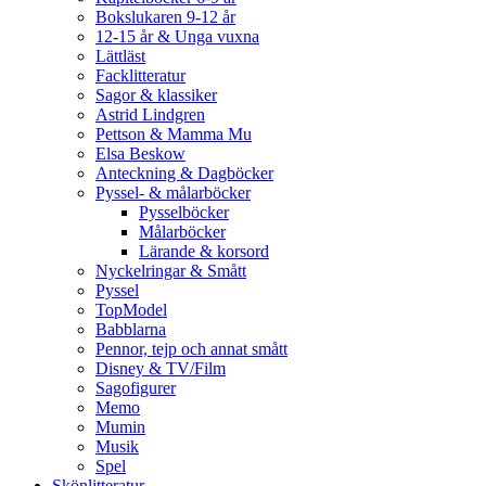
Bokslukaren 9-12 år
12-15 år & Unga vuxna
Lättläst
Facklitteratur
Sagor & klassiker
Astrid Lindgren
Pettson & Mamma Mu
Elsa Beskow
Anteckning & Dagböcker
Pyssel- & målarböcker
Pysselböcker
Målarböcker
Lärande & korsord
Nyckelringar & Smått
Pyssel
TopModel
Babblarna
Pennor, tejp och annat smått
Disney & TV/Film
Sagofigurer
Memo
Mumin
Musik
Spel
Skönlitteratur