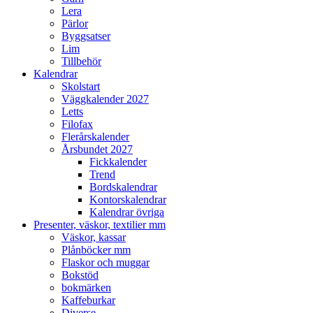
Lera
Pärlor
Byggsatser
Lim
Tillbehör
Kalendrar
Skolstart
Väggkalender 2027
Letts
Filofax
Flerårskalender
Årsbundet 2027
Fickkalender
Trend
Bordskalendrar
Kontorskalendrar
Kalendrar övriga
Presenter, väskor, textilier mm
Väskor, kassar
Plånböcker mm
Flaskor och muggar
Bokstöd
bokmärken
Kaffeburkar
Diverse