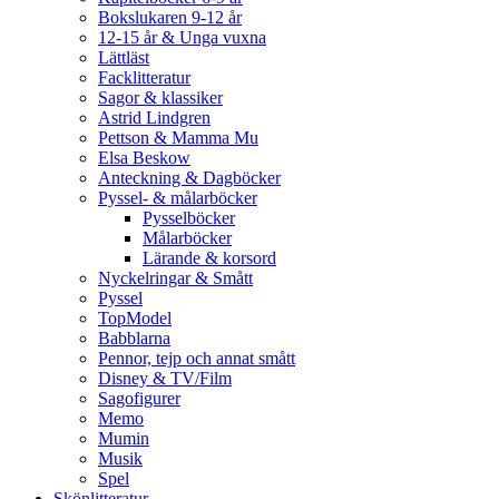
Bokslukaren 9-12 år
12-15 år & Unga vuxna
Lättläst
Facklitteratur
Sagor & klassiker
Astrid Lindgren
Pettson & Mamma Mu
Elsa Beskow
Anteckning & Dagböcker
Pyssel- & målarböcker
Pysselböcker
Målarböcker
Lärande & korsord
Nyckelringar & Smått
Pyssel
TopModel
Babblarna
Pennor, tejp och annat smått
Disney & TV/Film
Sagofigurer
Memo
Mumin
Musik
Spel
Skönlitteratur