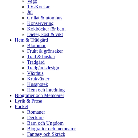
Vego
TV-Kockar
Jul
Grillat & utomhus
Konservering
Kokböcker för barn
Dieter, kost & vikt
Hem & Trädgård
Blommor
Frukt & grönsaker
Träd & buskar
Trädgård
Trädgårdsdesign
Växthus
Krukväxter
Husapotek
Hem och inredning
Biografier och Memoarer
Lyrik & Prosa
Pocket
Romaner
Deckare
Barn och Ungdom
Biografier och memoarer
Fantasy och Skräck