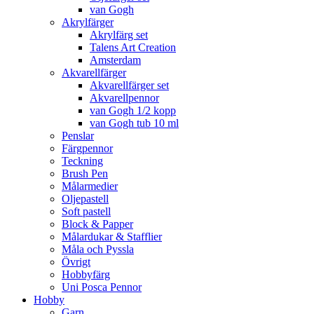
van Gogh
Akrylfärger
Akrylfärg set
Talens Art Creation
Amsterdam
Akvarellfärger
Akvarellfärger set
Akvarellpennor
van Gogh 1/2 kopp
van Gogh tub 10 ml
Penslar
Färgpennor
Teckning
Brush Pen
Målarmedier
Oljepastell
Soft pastell
Block & Papper
Målardukar & Stafflier
Måla och Pyssla
Övrigt
Hobbyfärg
Uni Posca Pennor
Hobby
Garn