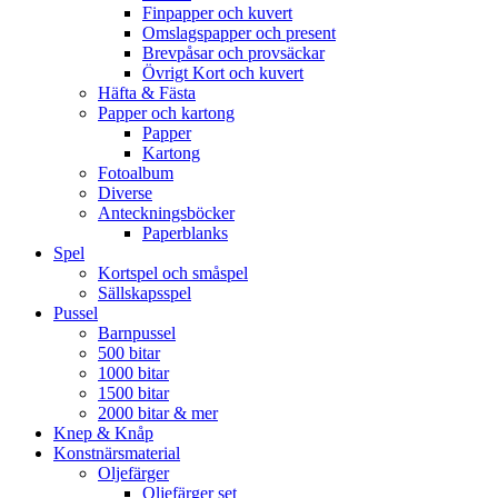
Finpapper och kuvert
Omslagspapper och present
Brevpåsar och provsäckar
Övrigt Kort och kuvert
Häfta & Fästa
Papper och kartong
Papper
Kartong
Fotoalbum
Diverse
Anteckningsböcker
Paperblanks
Spel
Kortspel och småspel
Sällskapsspel
Pussel
Barnpussel
500 bitar
1000 bitar
1500 bitar
2000 bitar & mer
Knep & Knåp
Konstnärsmaterial
Oljefärger
Oljefärger set