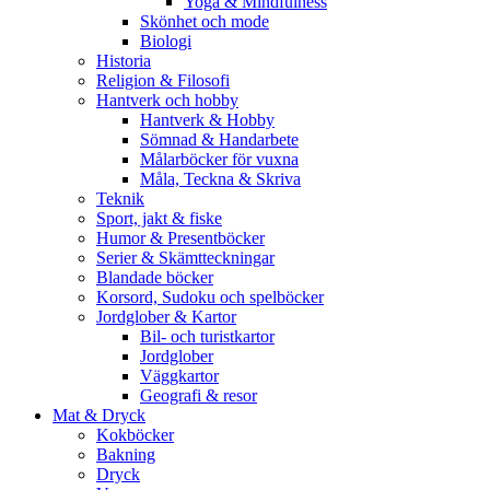
Yoga & Mindfulness
Skönhet och mode
Biologi
Historia
Religion & Filosofi
Hantverk och hobby
Hantverk & Hobby
Sömnad & Handarbete
Målarböcker för vuxna
Måla, Teckna & Skriva
Teknik
Sport, jakt & fiske
Humor & Presentböcker
Serier & Skämtteckningar
Blandade böcker
Korsord, Sudoku och spelböcker
Jordglober & Kartor
Bil- och turistkartor
Jordglober
Väggkartor
Geografi & resor
Mat & Dryck
Kokböcker
Bakning
Dryck