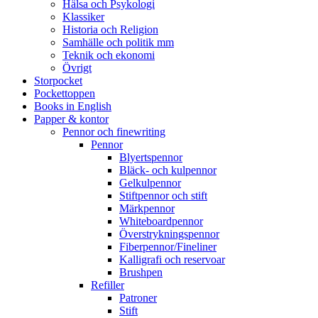
Hälsa och Psykologi
Klassiker
Historia och Religion
Samhälle och politik mm
Teknik och ekonomi
Övrigt
Storpocket
Pockettoppen
Books in English
Papper & kontor
Pennor och finewriting
Pennor
Blyertspennor
Bläck- och kulpennor
Gelkulpennor
Stiftpennor och stift
Märkpennor
Whiteboardpennor
Överstrykningspennor
Fiberpennor/Fineliner
Kalligrafi och reservoar
Brushpen
Refiller
Patroner
Stift