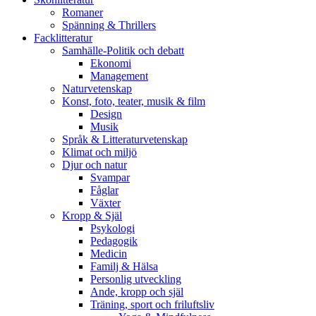
Romaner
Spänning & Thrillers
Facklitteratur
Samhälle-Politik och debatt
Ekonomi
Management
Naturvetenskap
Konst, foto, teater, musik & film
Design
Musik
Språk & Litteraturvetenskap
Klimat och miljö
Djur och natur
Svampar
Fåglar
Växter
Kropp & Själ
Psykologi
Pedagogik
Medicin
Familj & Hälsa
Personlig utveckling
Ande, kropp och själ
Träning, sport och friluftsliv