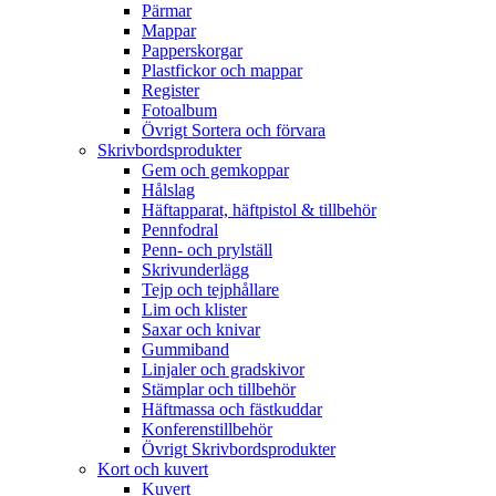
Pärmar
Mappar
Papperskorgar
Plastfickor och mappar
Register
Fotoalbum
Övrigt Sortera och förvara
Skrivbordsprodukter
Gem och gemkoppar
Hålslag
Häftapparat, häftpistol & tillbehör
Pennfodral
Penn- och prylställ
Skrivunderlägg
Tejp och tejphållare
Lim och klister
Saxar och knivar
Gummiband
Linjaler och gradskivor
Stämplar och tillbehör
Häftmassa och fästkuddar
Konferenstillbehör
Övrigt Skrivbordsprodukter
Kort och kuvert
Kuvert