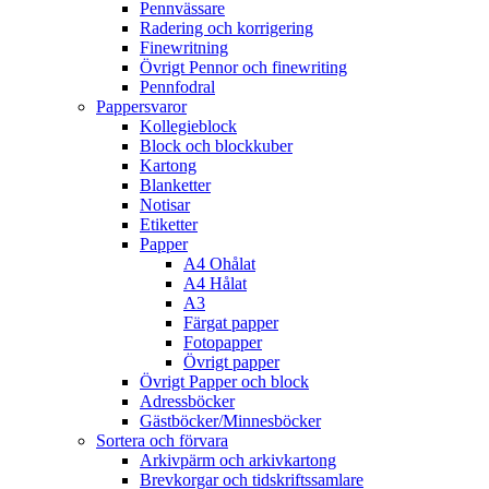
Pennvässare
Radering och korrigering
Finewritning
Övrigt Pennor och finewriting
Pennfodral
Pappersvaror
Kollegieblock
Block och blockkuber
Kartong
Blanketter
Notisar
Etiketter
Papper
A4 Ohålat
A4 Hålat
A3
Färgat papper
Fotopapper
Övrigt papper
Övrigt Papper och block
Adressböcker
Gästböcker/Minnesböcker
Sortera och förvara
Arkivpärm och arkivkartong
Brevkorgar och tidskriftssamlare