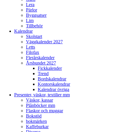
Lera
Pärlor
Byggsatser
Lim
Tillbehör
Kalendrar
Skolstart
Väggkalender 2027
Letts
Filofax
Flerårskalender
Årsbundet 2027
Fickkalender
Trend
Bordskalendrar
Kontorskalendrar
Kalendrar övriga
Presenter, väskor, textilier mm
Väskor, kassar
Plånböcker mm
Flaskor och muggar
Bokstöd
bokmärken
Kaffeburkar
Diverse