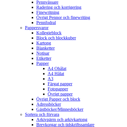
Pennvässare
Radering och korrigering
Finewritning
Övrigt Pennor och finewriting
Pennfodral
Pappersvaror
Kollegieblock
Block och blockkuber
Kartong
Blanketter
Notisar
Etiketter
Papper
A4 Ohålat
A4 Hålat
A3
Färgat papper
Fotopapper
Övrigt papper
Övrigt Papper och block
Adressböcker
Gästböcker/Minnesböcker
Sortera och förvara
Arkivpärm och arkivkartong
Brevkorgar och tidskriftssamlare