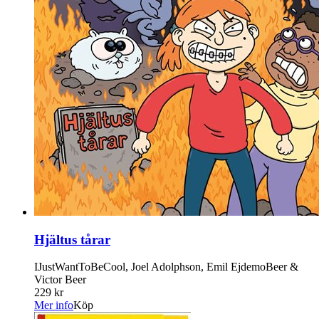
Hjältus tårar
IJustWantToBeCool, Joel Adolphson, Emil EjdemoBeer &
Victor Beer
229 kr
Mer info
Köp