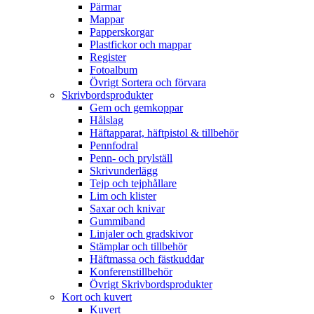
Pärmar
Mappar
Papperskorgar
Plastfickor och mappar
Register
Fotoalbum
Övrigt Sortera och förvara
Skrivbordsprodukter
Gem och gemkoppar
Hålslag
Häftapparat, häftpistol & tillbehör
Pennfodral
Penn- och prylställ
Skrivunderlägg
Tejp och tejphållare
Lim och klister
Saxar och knivar
Gummiband
Linjaler och gradskivor
Stämplar och tillbehör
Häftmassa och fästkuddar
Konferenstillbehör
Övrigt Skrivbordsprodukter
Kort och kuvert
Kuvert