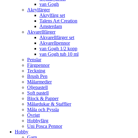
van Gogh
Akrylfärger
Akrylfärg set
Talens Art Creation
Amsterdam
Akvarellfärger
Akvarellfärger set
Akvarellpennor
van Gogh 1/2 kopp
van Gogh tub 10 ml
Penslar
Färgpennor
Teckning
Brush Pen
Målarmedier
Oljepastell
Soft pastell
Block & Papper
Målardukar & Stafflier
Måla och Pyssla
Övrigt
Hobbyfärg
Uni Posca Pennor
Hobby
Garn