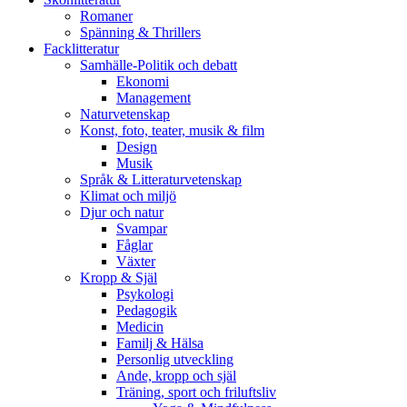
Romaner
Spänning & Thrillers
Facklitteratur
Samhälle-Politik och debatt
Ekonomi
Management
Naturvetenskap
Konst, foto, teater, musik & film
Design
Musik
Språk & Litteraturvetenskap
Klimat och miljö
Djur och natur
Svampar
Fåglar
Växter
Kropp & Själ
Psykologi
Pedagogik
Medicin
Familj & Hälsa
Personlig utveckling
Ande, kropp och själ
Träning, sport och friluftsliv