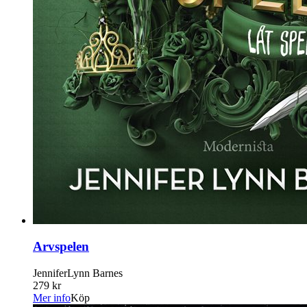
Arvspelen
JenniferLynn Barnes
279 kr
Mer info
Köp