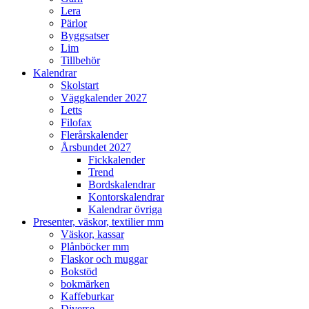
Lera
Pärlor
Byggsatser
Lim
Tillbehör
Kalendrar
Skolstart
Väggkalender 2027
Letts
Filofax
Flerårskalender
Årsbundet 2027
Fickkalender
Trend
Bordskalendrar
Kontorskalendrar
Kalendrar övriga
Presenter, väskor, textilier mm
Väskor, kassar
Plånböcker mm
Flaskor och muggar
Bokstöd
bokmärken
Kaffeburkar
Diverse