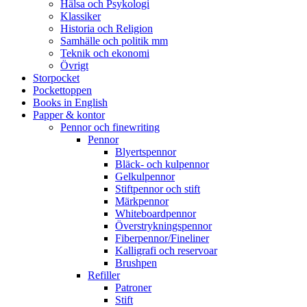
Hälsa och Psykologi
Klassiker
Historia och Religion
Samhälle och politik mm
Teknik och ekonomi
Övrigt
Storpocket
Pockettoppen
Books in English
Papper & kontor
Pennor och finewriting
Pennor
Blyertspennor
Bläck- och kulpennor
Gelkulpennor
Stiftpennor och stift
Märkpennor
Whiteboardpennor
Överstrykningspennor
Fiberpennor/Fineliner
Kalligrafi och reservoar
Brushpen
Refiller
Patroner
Stift