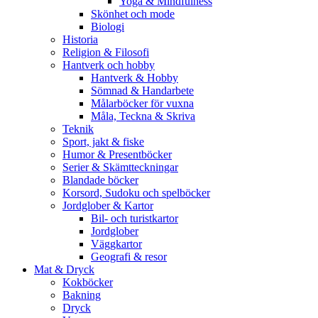
Yoga & Mindfulness
Skönhet och mode
Biologi
Historia
Religion & Filosofi
Hantverk och hobby
Hantverk & Hobby
Sömnad & Handarbete
Målarböcker för vuxna
Måla, Teckna & Skriva
Teknik
Sport, jakt & fiske
Humor & Presentböcker
Serier & Skämtteckningar
Blandade böcker
Korsord, Sudoku och spelböcker
Jordglober & Kartor
Bil- och turistkartor
Jordglober
Väggkartor
Geografi & resor
Mat & Dryck
Kokböcker
Bakning
Dryck