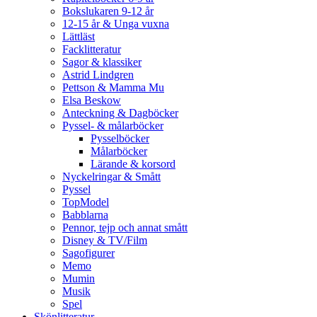
Bokslukaren 9-12 år
12-15 år & Unga vuxna
Lättläst
Facklitteratur
Sagor & klassiker
Astrid Lindgren
Pettson & Mamma Mu
Elsa Beskow
Anteckning & Dagböcker
Pyssel- & målarböcker
Pysselböcker
Målarböcker
Lärande & korsord
Nyckelringar & Smått
Pyssel
TopModel
Babblarna
Pennor, tejp och annat smått
Disney & TV/Film
Sagofigurer
Memo
Mumin
Musik
Spel
Skönlitteratur