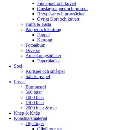
Finpapper och kuvert
Omslagspapper och present
Brevpåsar och provsäckar
Övrigt Kort och kuvert
Häfta & Fästa
Papper och kartong
Papper
Kartong
Fotoalbum
Diverse
Anteckningsböcker
Paperblanks
Spel
Kortspel och småspel
Sällskapsspel
Pussel
Barnpussel
500 bitar
1000 bitar
1500 bitar
2000 bitar & mer
Knep & Knåp
Konstnärsmaterial
Oljefärger
Oljefärger set