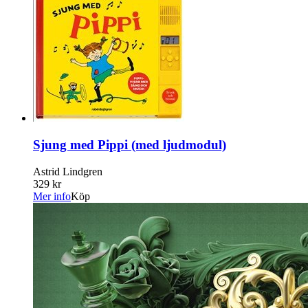
Sjung med Pippi (med ljudmodul)
Astrid Lindgren
329 kr
Mer info
Köp