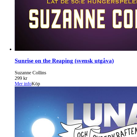
Sunrise on the Reaping (svensk utgåva)
Suzanne Collins
299 kr
Mer info
Köp