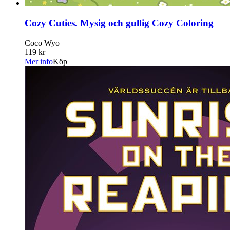
Cozy Cuties. Mysig och gullig Cozy Coloring
Coco Wyo
119 kr
Mer info
Köp