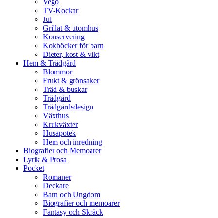
Vego
TV-Kockar
Jul
Grillat & utomhus
Konservering
Kokböcker för barn
Dieter, kost & vikt
Hem & Trädgård
Blommor
Frukt & grönsaker
Träd & buskar
Trädgård
Trädgårdsdesign
Växthus
Krukväxter
Husapotek
Hem och inredning
Biografier och Memoarer
Lyrik & Prosa
Pocket
Romaner
Deckare
Barn och Ungdom
Biografier och memoarer
Fantasy och Skräck