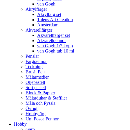
van Gogh
Akrylfärger
Akrylfärg set
Talens Art Creation
Amsterdam
Akvarellfärger
Akvarellfärger set
Akvarellpennor
van Gogh 1/2 kopp
van Gogh tub 10 ml
Penslar
Färgpennor
Teckning
Brush Pen
Målarmedier
Oljepastell
Soft pastell
Block & Papper
Målardukar & Stafflier
Måla och Pyssla
Övrigt
Hobbyfärg
Uni Posca Pennor
Hobby
Garn