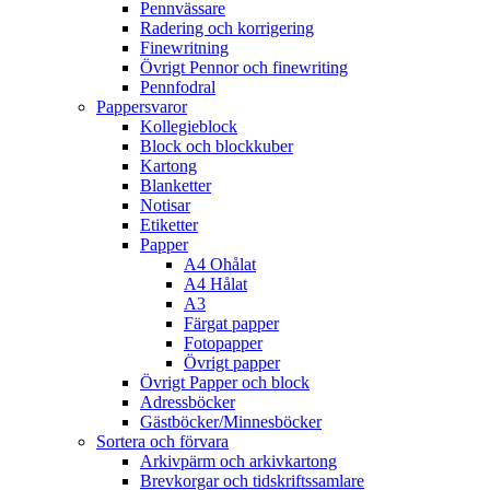
Pennvässare
Radering och korrigering
Finewritning
Övrigt Pennor och finewriting
Pennfodral
Pappersvaror
Kollegieblock
Block och blockkuber
Kartong
Blanketter
Notisar
Etiketter
Papper
A4 Ohålat
A4 Hålat
A3
Färgat papper
Fotopapper
Övrigt papper
Övrigt Papper och block
Adressböcker
Gästböcker/Minnesböcker
Sortera och förvara
Arkivpärm och arkivkartong
Brevkorgar och tidskriftssamlare