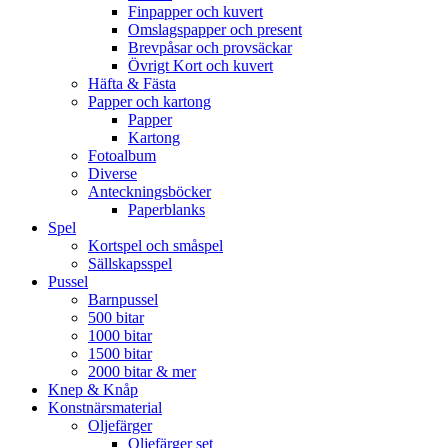
Finpapper och kuvert
Omslagspapper och present
Brevpåsar och provsäckar
Övrigt Kort och kuvert
Häfta & Fästa
Papper och kartong
Papper
Kartong
Fotoalbum
Diverse
Anteckningsböcker
Paperblanks
Spel
Kortspel och småspel
Sällskapsspel
Pussel
Barnpussel
500 bitar
1000 bitar
1500 bitar
2000 bitar & mer
Knep & Knåp
Konstnärsmaterial
Oljefärger
Oljefärger set