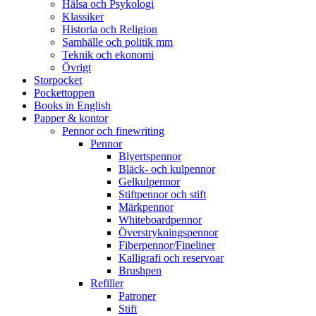
Hälsa och Psykologi
Klassiker
Historia och Religion
Samhälle och politik mm
Teknik och ekonomi
Övrigt
Storpocket
Pockettoppen
Books in English
Papper & kontor
Pennor och finewriting
Pennor
Blyertspennor
Bläck- och kulpennor
Gelkulpennor
Stiftpennor och stift
Märkpennor
Whiteboardpennor
Överstrykningspennor
Fiberpennor/Fineliner
Kalligrafi och reservoar
Brushpen
Refiller
Patroner
Stift