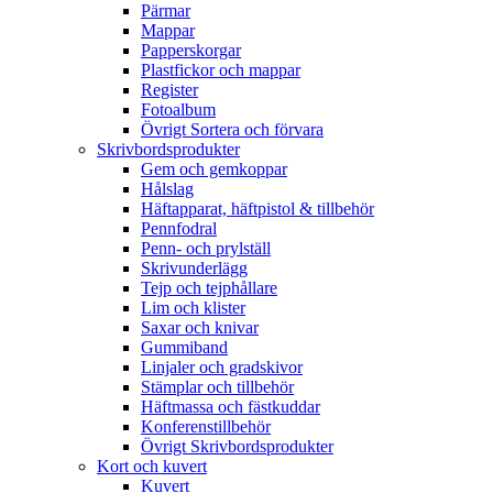
Pärmar
Mappar
Papperskorgar
Plastfickor och mappar
Register
Fotoalbum
Övrigt Sortera och förvara
Skrivbordsprodukter
Gem och gemkoppar
Hålslag
Häftapparat, häftpistol & tillbehör
Pennfodral
Penn- och prylställ
Skrivunderlägg
Tejp och tejphållare
Lim och klister
Saxar och knivar
Gummiband
Linjaler och gradskivor
Stämplar och tillbehör
Häftmassa och fästkuddar
Konferenstillbehör
Övrigt Skrivbordsprodukter
Kort och kuvert
Kuvert