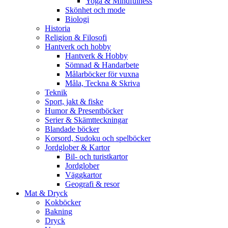
Yoga & Mindfulness
Skönhet och mode
Biologi
Historia
Religion & Filosofi
Hantverk och hobby
Hantverk & Hobby
Sömnad & Handarbete
Målarböcker för vuxna
Måla, Teckna & Skriva
Teknik
Sport, jakt & fiske
Humor & Presentböcker
Serier & Skämtteckningar
Blandade böcker
Korsord, Sudoku och spelböcker
Jordglober & Kartor
Bil- och turistkartor
Jordglober
Väggkartor
Geografi & resor
Mat & Dryck
Kokböcker
Bakning
Dryck