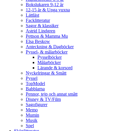
Bokslukaren 9-12 år
12-15 år & Unga vuxna
Lättläst
Facklitteratur
Sagor & klassiker
Astrid Lindgren
Pettson & Mamma Mu
Elsa Beskow
Anteckning & Dagböcker
Pyssel- & målarböcker
Pysselböcker
Målarböcker
Lärande & korsord
Nyckelringar & Smått
Pyssel
TopModel
Babblarna
Pennor, tejp och annat smått
Disney & TV/Film
Sagofigurer
Memo
Mumin
Musik
Spel
Skönlitteratur