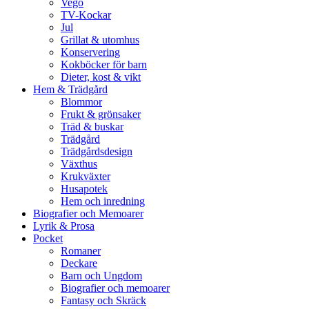
Vego
TV-Kockar
Jul
Grillat & utomhus
Konservering
Kokböcker för barn
Dieter, kost & vikt
Hem & Trädgård
Blommor
Frukt & grönsaker
Träd & buskar
Trädgård
Trädgårdsdesign
Växthus
Krukväxter
Husapotek
Hem och inredning
Biografier och Memoarer
Lyrik & Prosa
Pocket
Romaner
Deckare
Barn och Ungdom
Biografier och memoarer
Fantasy och Skräck