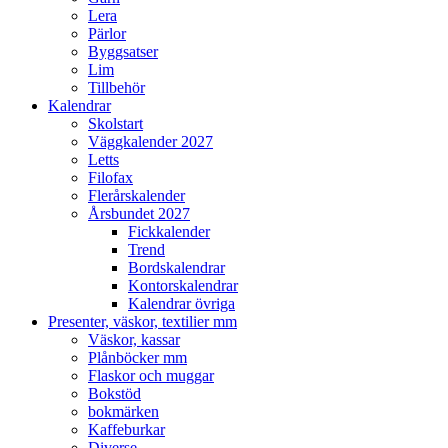
Lera
Pärlor
Byggsatser
Lim
Tillbehör
Kalendrar
Skolstart
Väggkalender 2027
Letts
Filofax
Flerårskalender
Årsbundet 2027
Fickkalender
Trend
Bordskalendrar
Kontorskalendrar
Kalendrar övriga
Presenter, väskor, textilier mm
Väskor, kassar
Plånböcker mm
Flaskor och muggar
Bokstöd
bokmärken
Kaffeburkar
Diverse