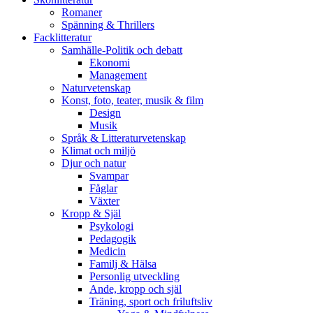
Romaner
Spänning & Thrillers
Facklitteratur
Samhälle-Politik och debatt
Ekonomi
Management
Naturvetenskap
Konst, foto, teater, musik & film
Design
Musik
Språk & Litteraturvetenskap
Klimat och miljö
Djur och natur
Svampar
Fåglar
Växter
Kropp & Själ
Psykologi
Pedagogik
Medicin
Familj & Hälsa
Personlig utveckling
Ande, kropp och själ
Träning, sport och friluftsliv