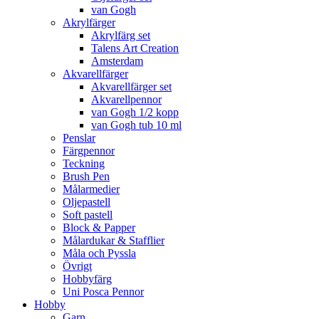
van Gogh
Akrylfärger
Akrylfärg set
Talens Art Creation
Amsterdam
Akvarellfärger
Akvarellfärger set
Akvarellpennor
van Gogh 1/2 kopp
van Gogh tub 10 ml
Penslar
Färgpennor
Teckning
Brush Pen
Målarmedier
Oljepastell
Soft pastell
Block & Papper
Målardukar & Stafflier
Måla och Pyssla
Övrigt
Hobbyfärg
Uni Posca Pennor
Hobby
Garn