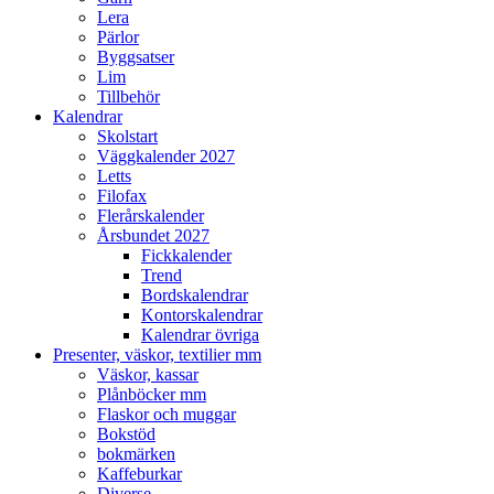
Lera
Pärlor
Byggsatser
Lim
Tillbehör
Kalendrar
Skolstart
Väggkalender 2027
Letts
Filofax
Flerårskalender
Årsbundet 2027
Fickkalender
Trend
Bordskalendrar
Kontorskalendrar
Kalendrar övriga
Presenter, väskor, textilier mm
Väskor, kassar
Plånböcker mm
Flaskor och muggar
Bokstöd
bokmärken
Kaffeburkar
Diverse