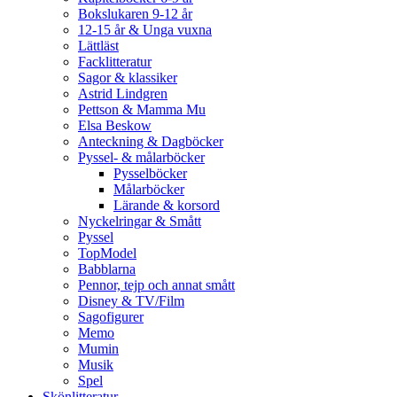
Bokslukaren 9-12 år
12-15 år & Unga vuxna
Lättläst
Facklitteratur
Sagor & klassiker
Astrid Lindgren
Pettson & Mamma Mu
Elsa Beskow
Anteckning & Dagböcker
Pyssel- & målarböcker
Pysselböcker
Målarböcker
Lärande & korsord
Nyckelringar & Smått
Pyssel
TopModel
Babblarna
Pennor, tejp och annat smått
Disney & TV/Film
Sagofigurer
Memo
Mumin
Musik
Spel
Skönlitteratur