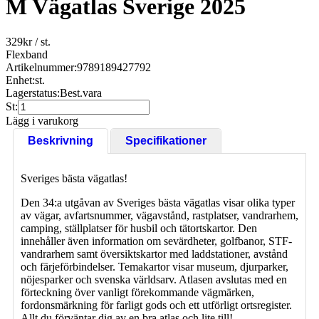
M Vägatlas Sverige 2025
329
kr
/ st.
Flexband
Artikelnummer:
9789189427792
Enhet:
st.
Lagerstatus:
Best.vara
St:
Lägg i varukorg
Beskrivning
Specifikationer
Sveriges bästa vägatlas!
Den 34:a utgåvan av Sveriges bästa vägatlas visar olika typer
av vägar, avfartsnummer, vägavstånd, rastplatser, vandrarhem,
camping, ställplatser för husbil och tätortskartor. Den
innehåller även information om sevärdheter, golfbanor, STF-
vandrarhem samt översiktskartor med laddstationer, avstånd
och färjeförbindelser. Temakartor visar museum, djurparker,
nöjesparker och svenska världsarv. Atlasen avslutas med en
förteckning över vanligt förekommande vägmärken,
fordonsmärkning för farligt gods och ett utförligt ortsregister.
Allt du förväntar dig av en bra atlas och lite till!