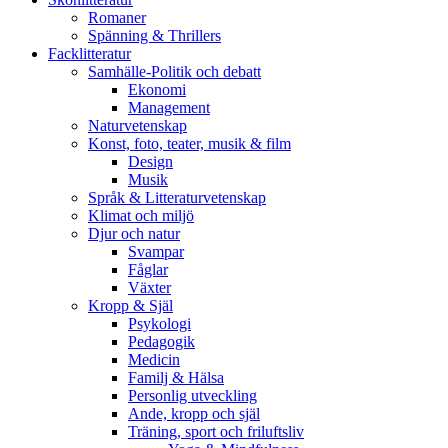
Romaner
Spänning & Thrillers
Facklitteratur
Samhälle-Politik och debatt
Ekonomi
Management
Naturvetenskap
Konst, foto, teater, musik & film
Design
Musik
Språk & Litteraturvetenskap
Klimat och miljö
Djur och natur
Svampar
Fåglar
Växter
Kropp & Själ
Psykologi
Pedagogik
Medicin
Familj & Hälsa
Personlig utveckling
Ande, kropp och själ
Träning, sport och friluftsliv