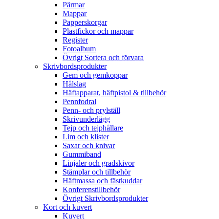
Pärmar
Mappar
Papperskorgar
Plastfickor och mappar
Register
Fotoalbum
Övrigt Sortera och förvara
Skrivbordsprodukter
Gem och gemkoppar
Hålslag
Häftapparat, häftpistol & tillbehör
Pennfodral
Penn- och prylställ
Skrivunderlägg
Tejp och tejphållare
Lim och klister
Saxar och knivar
Gummiband
Linjaler och gradskivor
Stämplar och tillbehör
Häftmassa och fästkuddar
Konferenstillbehör
Övrigt Skrivbordsprodukter
Kort och kuvert
Kuvert