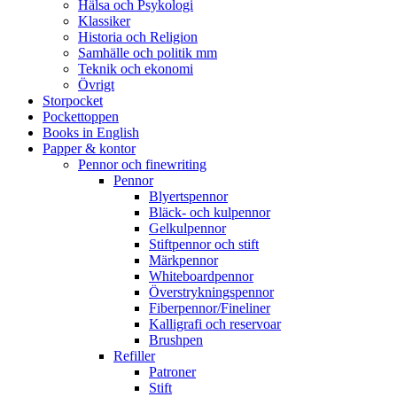
Hälsa och Psykologi
Klassiker
Historia och Religion
Samhälle och politik mm
Teknik och ekonomi
Övrigt
Storpocket
Pockettoppen
Books in English
Papper & kontor
Pennor och finewriting
Pennor
Blyertspennor
Bläck- och kulpennor
Gelkulpennor
Stiftpennor och stift
Märkpennor
Whiteboardpennor
Överstrykningspennor
Fiberpennor/Fineliner
Kalligrafi och reservoar
Brushpen
Refiller
Patroner
Stift