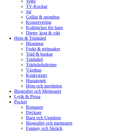
Vego
TV-Kockar
Jul
Grillat & utomhus
Konservering
Kokböcker för barn
Dieter, kost & vikt
Hem & Trädgård
Blommor
Frukt & grönsaker
Träd & buskar
Trädgård
Trädgårdsdesign
Växthus
Krukväxter
Husapotek
Hem och inredning
Biografier och Memoarer
Lyrik & Prosa
Pocket
Romaner
Deckare
Barn och Ungdom
Biografier och memoarer
Fantasy och Skräck