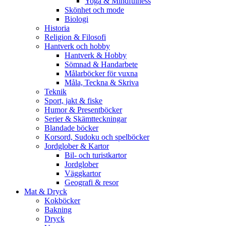
Yoga & Mindfulness
Skönhet och mode
Biologi
Historia
Religion & Filosofi
Hantverk och hobby
Hantverk & Hobby
Sömnad & Handarbete
Målarböcker för vuxna
Måla, Teckna & Skriva
Teknik
Sport, jakt & fiske
Humor & Presentböcker
Serier & Skämtteckningar
Blandade böcker
Korsord, Sudoku och spelböcker
Jordglober & Kartor
Bil- och turistkartor
Jordglober
Väggkartor
Geografi & resor
Mat & Dryck
Kokböcker
Bakning
Dryck