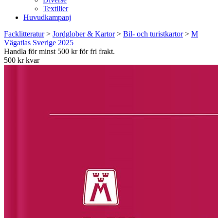
Textilier
Huvudkampanj
Facklitteratur
>
Jordglober & Kartor
>
Bil- och turistkartor
>
M
Vägatlas Sverige 2025
Handla för minst 500 kr för fri frakt.
500 kr kvar