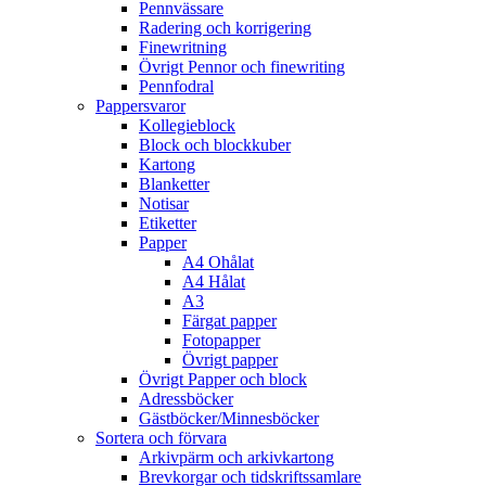
Pennvässare
Radering och korrigering
Finewritning
Övrigt Pennor och finewriting
Pennfodral
Pappersvaror
Kollegieblock
Block och blockkuber
Kartong
Blanketter
Notisar
Etiketter
Papper
A4 Ohålat
A4 Hålat
A3
Färgat papper
Fotopapper
Övrigt papper
Övrigt Papper och block
Adressböcker
Gästböcker/Minnesböcker
Sortera och förvara
Arkivpärm och arkivkartong
Brevkorgar och tidskriftssamlare