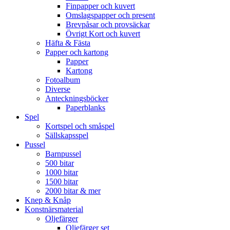
Finpapper och kuvert
Omslagspapper och present
Brevpåsar och provsäckar
Övrigt Kort och kuvert
Häfta & Fästa
Papper och kartong
Papper
Kartong
Fotoalbum
Diverse
Anteckningsböcker
Paperblanks
Spel
Kortspel och småspel
Sällskapsspel
Pussel
Barnpussel
500 bitar
1000 bitar
1500 bitar
2000 bitar & mer
Knep & Knåp
Konstnärsmaterial
Oljefärger
Oljefärger set