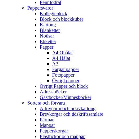
Pennfodral
Pappersvaror
Kollegieblock
Block och blockkuber
Kartong
Blanketter
Notisar
Etiketter
Papper
A4 Ohålat
A4 Hålat
A3
Färgat papper
Fotopapper
Övrigt papper
Övrigt Papper och block
Adressböcker
Gästböcker/Minnesböcker
Sortera och förvara
Arkivpärm och arkivkartong
Brevkorgar och tidskriftssamlare
Pärmar
Mappar
Papperskorgar
Plastfickor och mappar