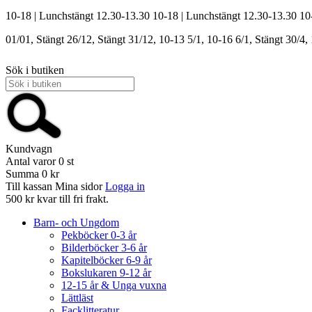
10-18 | Lunchstängt 12.30-13.30
10-18 | Lunchstängt 12.30-13.30
10
01/01, Stängt
26/12, Stängt
31/12, 10-13
5/1, 10-16
6/1, Stängt
30/4,
Sök i butiken
Kundvagn
Antal varor
0
st
Summa
0 kr
Till kassan
Mina sidor
Logga in
500 kr kvar till fri frakt.
Barn- och Ungdom
Pekböcker 0-3 år
Bilderböcker 3-6 år
Kapitelböcker 6-9 år
Bokslukaren 9-12 år
12-15 år & Unga vuxna
Lättläst
Facklitteratur