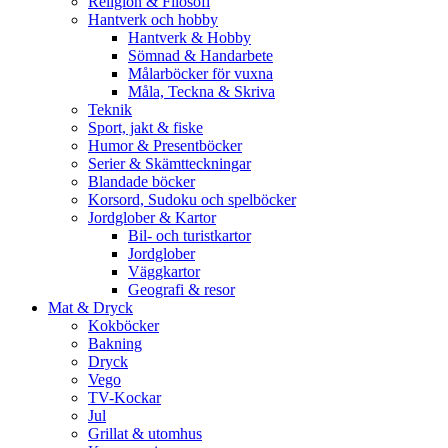
Religion & Filosofi
Hantverk och hobby
Hantverk & Hobby
Sömnad & Handarbete
Målarböcker för vuxna
Måla, Teckna & Skriva
Teknik
Sport, jakt & fiske
Humor & Presentböcker
Serier & Skämtteckningar
Blandade böcker
Korsord, Sudoku och spelböcker
Jordglober & Kartor
Bil- och turistkartor
Jordglober
Väggkartor
Geografi & resor
Mat & Dryck
Kokböcker
Bakning
Dryck
Vego
TV-Kockar
Jul
Grillat & utomhus