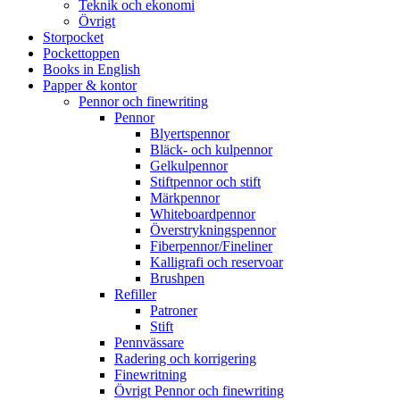
Teknik och ekonomi
Övrigt
Storpocket
Pockettoppen
Books in English
Papper & kontor
Pennor och finewriting
Pennor
Blyertspennor
Bläck- och kulpennor
Gelkulpennor
Stiftpennor och stift
Märkpennor
Whiteboardpennor
Överstrykningspennor
Fiberpennor/Fineliner
Kalligrafi och reservoar
Brushpen
Refiller
Patroner
Stift
Pennvässare
Radering och korrigering
Finewritning
Övrigt Pennor och finewriting