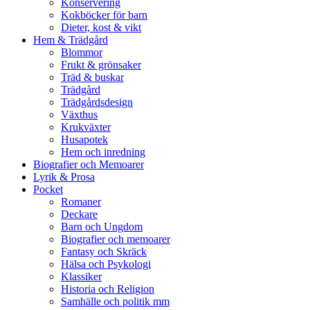
Konservering
Kokböcker för barn
Dieter, kost & vikt
Hem & Trädgård
Blommor
Frukt & grönsaker
Träd & buskar
Trädgård
Trädgårdsdesign
Växthus
Krukväxter
Husapotek
Hem och inredning
Biografier och Memoarer
Lyrik & Prosa
Pocket
Romaner
Deckare
Barn och Ungdom
Biografier och memoarer
Fantasy och Skräck
Hälsa och Psykologi
Klassiker
Historia och Religion
Samhälle och politik mm