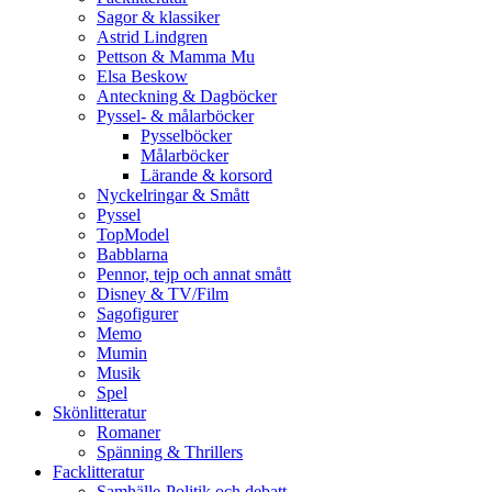
Sagor & klassiker
Astrid Lindgren
Pettson & Mamma Mu
Elsa Beskow
Anteckning & Dagböcker
Pyssel- & målarböcker
Pysselböcker
Målarböcker
Lärande & korsord
Nyckelringar & Smått
Pyssel
TopModel
Babblarna
Pennor, tejp och annat smått
Disney & TV/Film
Sagofigurer
Memo
Mumin
Musik
Spel
Skönlitteratur
Romaner
Spänning & Thrillers
Facklitteratur
Samhälle-Politik och debatt