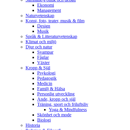
Ekonomi
Management
Naturvetenskap
Konst, foto, teater, musik & film
Design
Musik
Språk & Litteraturvetenskap
Klimat och miljö
Djur och natur
Svampar
Fåglar
Växter
Kropp & Själ
Psykologi
Pedagogik
Medicin
Familj & Hälsa
Personlig utveckling
Ande, kropp och själ
Träning, sport och friluftsliv
Yoga & Mindfulness
Skönhet och mode
Biologi
Historia