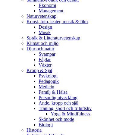
Ekonomi
Management
Naturvetenskap
Konst, foto, teater, musik & film
Design
Musik
Språk & Litteraturvetenskap
Klimat och miljö
Djur och natur
Svampar
Fåglar
Växter
Kropp & Själ
Psykologi
Pedagogik
Medicin
Familj & Hälsa
Personlig utveckling
Ande, kropp och själ
Träning, sport och friluftsliv
Yoga & Mindfulness
Skönhet och mode
Biologi
Historia