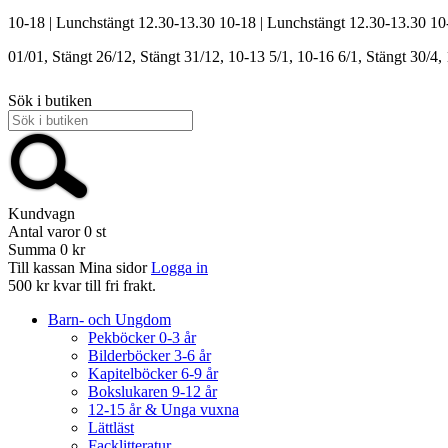
10-18 | Lunchstängt 12.30-13.30
10-18 | Lunchstängt 12.30-13.30
10
01/01, Stängt
26/12, Stängt
31/12, 10-13
5/1, 10-16
6/1, Stängt
30/4,
Sök i butiken
Kundvagn
Antal varor
0
st
Summa
0 kr
Till kassan
Mina sidor
Logga in
500 kr kvar till fri frakt.
Barn- och Ungdom
Pekböcker 0-3 år
Bilderböcker 3-6 år
Kapitelböcker 6-9 år
Bokslukaren 9-12 år
12-15 år & Unga vuxna
Lättläst
Facklitteratur