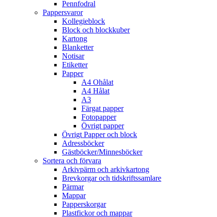
Pennfodral
Pappersvaror
Kollegieblock
Block och blockkuber
Kartong
Blanketter
Notisar
Etiketter
Papper
A4 Ohålat
A4 Hålat
A3
Färgat papper
Fotopapper
Övrigt papper
Övrigt Papper och block
Adressböcker
Gästböcker/Minnesböcker
Sortera och förvara
Arkivpärm och arkivkartong
Brevkorgar och tidskriftssamlare
Pärmar
Mappar
Papperskorgar
Plastfickor och mappar