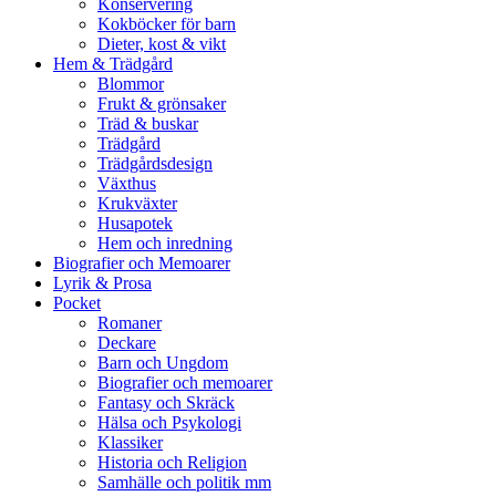
Konservering
Kokböcker för barn
Dieter, kost & vikt
Hem & Trädgård
Blommor
Frukt & grönsaker
Träd & buskar
Trädgård
Trädgårdsdesign
Växthus
Krukväxter
Husapotek
Hem och inredning
Biografier och Memoarer
Lyrik & Prosa
Pocket
Romaner
Deckare
Barn och Ungdom
Biografier och memoarer
Fantasy och Skräck
Hälsa och Psykologi
Klassiker
Historia och Religion
Samhälle och politik mm