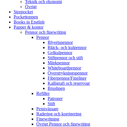
Teknik och ekonomi
Övrigt
Storpocket
Pockettoppen
Books in English
Papper & kontor
Pennor och finewriting
Pennor
Blyertspennor
Bläck- och kulpennor
Gelkulpennor
Stiftpennor och stift
Märkpennor
Whiteboardpennor
Överstrykningspennor
Fiberpennor/Fineliner
Kalligrafi och reservoar
Brushpen
Refiller
Patroner
Stift
Pennvässare
Radering och korrigering
Finewritning
Övrigt Pennor och finewriting