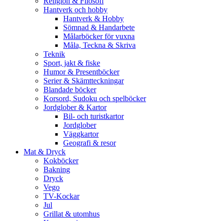
Religion & Filosofi
Hantverk och hobby
Hantverk & Hobby
Sömnad & Handarbete
Målarböcker för vuxna
Måla, Teckna & Skriva
Teknik
Sport, jakt & fiske
Humor & Presentböcker
Serier & Skämtteckningar
Blandade böcker
Korsord, Sudoku och spelböcker
Jordglober & Kartor
Bil- och turistkartor
Jordglober
Väggkartor
Geografi & resor
Mat & Dryck
Kokböcker
Bakning
Dryck
Vego
TV-Kockar
Jul
Grillat & utomhus