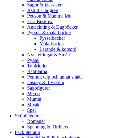
Sagor & klassiker
Astrid Lindgren
Pettson & Mamma Mu
Elsa Beskow
Anteckning & Dagböcker
Pyssel- & målarböcker
Pysselböcker
Målarböcker
Lärande & korsord
Nyckelringar & Smått
Pyssel
TopModel
Babblarna
Pennor, tejp och annat smått
Disney & TV/Film
Sagofigurer
Memo
Mumin
Musik
Spel
Skönlitteratur
Romaner
Spänning & Thrillers
Facklitteratur
Samhälle-Politik och debatt