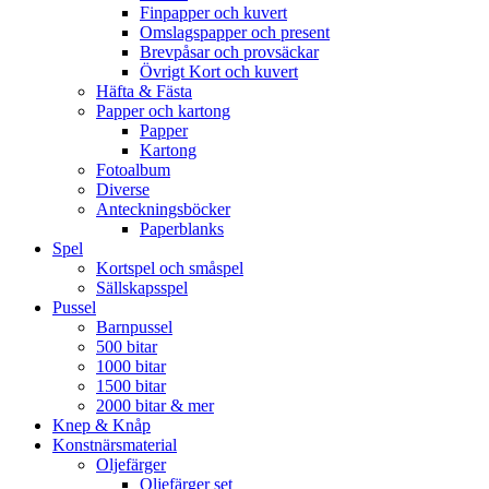
Finpapper och kuvert
Omslagspapper och present
Brevpåsar och provsäckar
Övrigt Kort och kuvert
Häfta & Fästa
Papper och kartong
Papper
Kartong
Fotoalbum
Diverse
Anteckningsböcker
Paperblanks
Spel
Kortspel och småspel
Sällskapsspel
Pussel
Barnpussel
500 bitar
1000 bitar
1500 bitar
2000 bitar & mer
Knep & Knåp
Konstnärsmaterial
Oljefärger
Oljefärger set