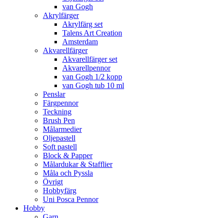
van Gogh
Akrylfärger
Akrylfärg set
Talens Art Creation
Amsterdam
Akvarellfärger
Akvarellfärger set
Akvarellpennor
van Gogh 1/2 kopp
van Gogh tub 10 ml
Penslar
Färgpennor
Teckning
Brush Pen
Målarmedier
Oljepastell
Soft pastell
Block & Papper
Målardukar & Stafflier
Måla och Pyssla
Övrigt
Hobbyfärg
Uni Posca Pennor
Hobby
Garn