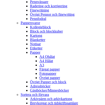
Pennvässare
Radering och korrigering
Finewritning
Övrigt Pennor och finewriting
Pennfodral
Pappersvaror
Kollegieblock
Block och blockkuber
Kartong
Blanketter
Notisar
Etiketter
Papper
A4 Ohålat
A4 Hålat
A3
Färgat papper
Fotopapper
Övrigt papper
Övrigt Papper och block
Adressböcker
Gästböcker/Minnesböcker
Sortera och förvara
Arkivpärm och arkivkartong
Brevkorgar och tidskriftssamlare