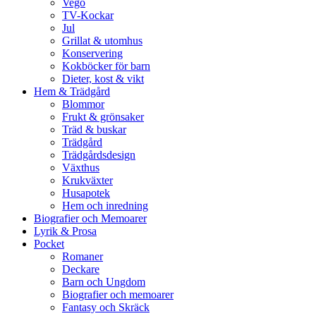
Vego
TV-Kockar
Jul
Grillat & utomhus
Konservering
Kokböcker för barn
Dieter, kost & vikt
Hem & Trädgård
Blommor
Frukt & grönsaker
Träd & buskar
Trädgård
Trädgårdsdesign
Växthus
Krukväxter
Husapotek
Hem och inredning
Biografier och Memoarer
Lyrik & Prosa
Pocket
Romaner
Deckare
Barn och Ungdom
Biografier och memoarer
Fantasy och Skräck