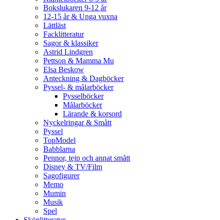
Bokslukaren 9-12 år
12-15 år & Unga vuxna
Lättläst
Facklitteratur
Sagor & klassiker
Astrid Lindgren
Pettson & Mamma Mu
Elsa Beskow
Anteckning & Dagböcker
Pyssel- & målarböcker
Pysselböcker
Målarböcker
Lärande & korsord
Nyckelringar & Smått
Pyssel
TopModel
Babblarna
Pennor, tejp och annat smått
Disney & TV/Film
Sagofigurer
Memo
Mumin
Musik
Spel
Skönlitteratur