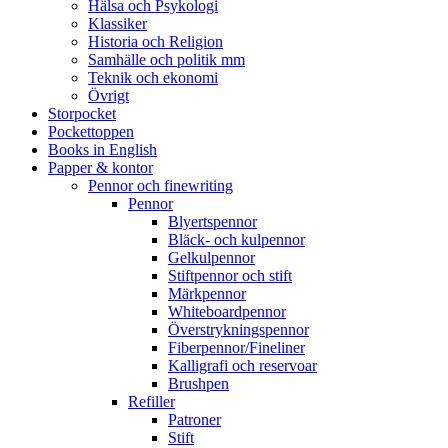
Hälsa och Psykologi
Klassiker
Historia och Religion
Samhälle och politik mm
Teknik och ekonomi
Övrigt
Storpocket
Pockettoppen
Books in English
Papper & kontor
Pennor och finewriting
Pennor
Blyertspennor
Bläck- och kulpennor
Gelkulpennor
Stiftpennor och stift
Märkpennor
Whiteboardpennor
Överstrykningspennor
Fiberpennor/Fineliner
Kalligrafi och reservoar
Brushpen
Refiller
Patroner
Stift