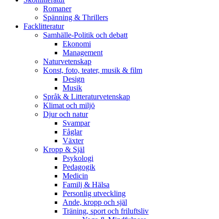
Romaner
Spänning & Thrillers
Facklitteratur
Samhälle-Politik och debatt
Ekonomi
Management
Naturvetenskap
Konst, foto, teater, musik & film
Design
Musik
Språk & Litteraturvetenskap
Klimat och miljö
Djur och natur
Svampar
Fåglar
Växter
Kropp & Själ
Psykologi
Pedagogik
Medicin
Familj & Hälsa
Personlig utveckling
Ande, kropp och själ
Träning, sport och friluftsliv