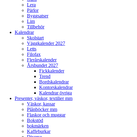
Lera
Pärlor
Byggsatser
Lim
Tillbehör
Kalendrar
Skolstart
Väggkalender 2027
Letts
Filofax
Flerårskalender
Årsbundet 2027
Fickkalender
Trend
Bordskalendrar
Kontorskalendrar
Kalendrar övriga
Presenter, väskor, textilier mm
Väskor, kassar
Plånböcker mm
Flaskor och muggar
Bokstöd
bokmärken
Kaffeburkar
Diverse