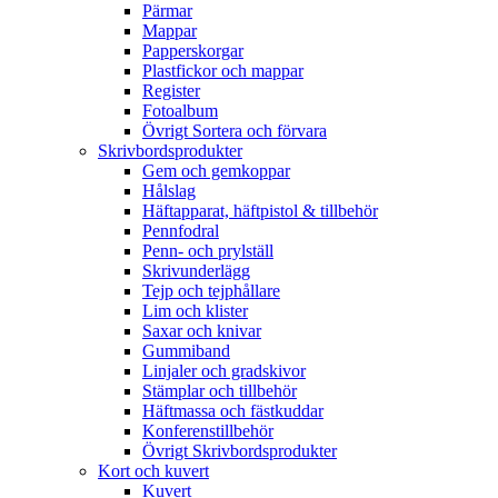
Pärmar
Mappar
Papperskorgar
Plastfickor och mappar
Register
Fotoalbum
Övrigt Sortera och förvara
Skrivbordsprodukter
Gem och gemkoppar
Hålslag
Häftapparat, häftpistol & tillbehör
Pennfodral
Penn- och prylställ
Skrivunderlägg
Tejp och tejphållare
Lim och klister
Saxar och knivar
Gummiband
Linjaler och gradskivor
Stämplar och tillbehör
Häftmassa och fästkuddar
Konferenstillbehör
Övrigt Skrivbordsprodukter
Kort och kuvert
Kuvert