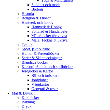
Yoga & Mindfulness
Skönhet och mode
Biologi
Historia
Religion & Filosofi
Hantverk och hobby
Hantverk & Hobby
Sömnad & Handarbete
Målarböcker för vuxna
Måla, Teckna & Skriva
Teknik
Sport, jakt & fiske
Humor & Presentböcker
Serier & Skämtteckningar
Blandade böcker
Korsord, Sudoku och spelböcker
Jordglober & Kartor
Bil- och turistkartor
Jordglober
Väggkartor
Geografi & resor
Mat & Dryck
Kokböcker
Bakning
Dryck