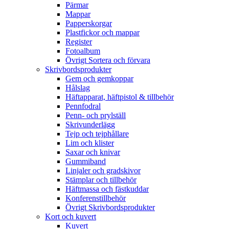
Pärmar
Mappar
Papperskorgar
Plastfickor och mappar
Register
Fotoalbum
Övrigt Sortera och förvara
Skrivbordsprodukter
Gem och gemkoppar
Hålslag
Häftapparat, häftpistol & tillbehör
Pennfodral
Penn- och prylställ
Skrivunderlägg
Tejp och tejphållare
Lim och klister
Saxar och knivar
Gummiband
Linjaler och gradskivor
Stämplar och tillbehör
Häftmassa och fästkuddar
Konferenstillbehör
Övrigt Skrivbordsprodukter
Kort och kuvert
Kuvert