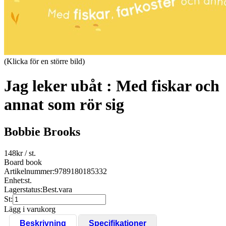
(Klicka för en större bild)
Jag leker ubåt : Med fiskar och
annat som rör sig
Bobbie Brooks
148
kr
/ st.
Board book
Artikelnummer:
9789180185332
Enhet:
st.
Lagerstatus:
Best.vara
St:
Lägg i varukorg
Beskrivning
Specifikationer