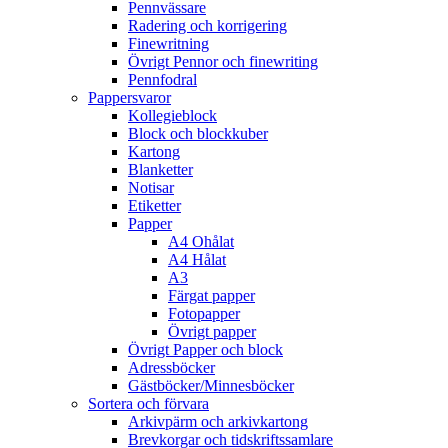
Pennvässare
Radering och korrigering
Finewritning
Övrigt Pennor och finewriting
Pennfodral
Pappersvaror
Kollegieblock
Block och blockkuber
Kartong
Blanketter
Notisar
Etiketter
Papper
A4 Ohålat
A4 Hålat
A3
Färgat papper
Fotopapper
Övrigt papper
Övrigt Papper och block
Adressböcker
Gästböcker/Minnesböcker
Sortera och förvara
Arkivpärm och arkivkartong
Brevkorgar och tidskriftssamlare