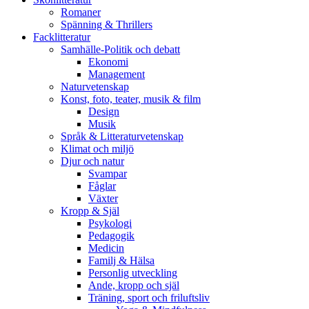
Romaner
Spänning & Thrillers
Facklitteratur
Samhälle-Politik och debatt
Ekonomi
Management
Naturvetenskap
Konst, foto, teater, musik & film
Design
Musik
Språk & Litteraturvetenskap
Klimat och miljö
Djur och natur
Svampar
Fåglar
Växter
Kropp & Själ
Psykologi
Pedagogik
Medicin
Familj & Hälsa
Personlig utveckling
Ande, kropp och själ
Träning, sport och friluftsliv