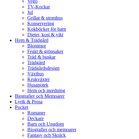
Vego
TV-Kockar
Jul
Grillat & utomhus
Konservering
Kokböcker för barn
Dieter, kost & vikt
Hem & Trädgård
Blommor
Frukt & grönsaker
Träd & buskar
Trädgård
Trädgårdsdesign
Växthus
Krukväxter
Husapotek
Hem och inredning
Biografier och Memoarer
Lyrik & Prosa
Pocket
Romaner
Deckare
Barn och Ungdom
Biografier och memoarer
Fantasy och Skräck