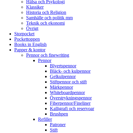
Hälsa och Psykologi
Klassiker
Historia och Religion
Samhälle och politik mm
Teknik och ekonomi
Övrigt
Storpocket
Pockettoppen
Books in English
Papper & kontor
Pennor och finewriting
Pennor
Blyertspennor
Bläck- och kulpennor
Gelkulpennor
Stiftpennor och stift
Märkpennor
Whiteboardpennor
Överstrykningspennor
Fiberpennor/Fineliner
Kalligrafi och reservoar
Brushpen
Refiller
Patroner
Stift