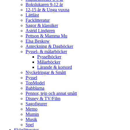
Bokslukaren 9-12 år
12-15 år & Unga vuxna
Lättläst
Facklitteratur
Sagor & klassiker
Astrid Lindgren
Pettson & Mamma Mu
Elsa Beskow
Anteckning & Dagböcker
Pyssel- & målarböcker
Pysselböcker
Målarböcker
Lärande & korsord
Nyckelringar & Smått
Pyssel
TopModel
Babblarna
Pennor, tejp och annat smått
Disney & TV/Film
Sagofigurer
Memo
Mumin
Musik
Spel
Skönlitteratur