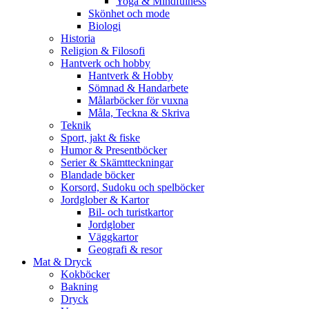
Yoga & Mindfulness
Skönhet och mode
Biologi
Historia
Religion & Filosofi
Hantverk och hobby
Hantverk & Hobby
Sömnad & Handarbete
Målarböcker för vuxna
Måla, Teckna & Skriva
Teknik
Sport, jakt & fiske
Humor & Presentböcker
Serier & Skämtteckningar
Blandade böcker
Korsord, Sudoku och spelböcker
Jordglober & Kartor
Bil- och turistkartor
Jordglober
Väggkartor
Geografi & resor
Mat & Dryck
Kokböcker
Bakning
Dryck