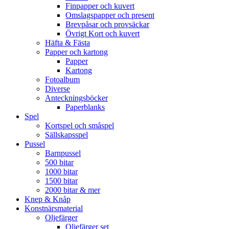
Finpapper och kuvert
Omslagspapper och present
Brevpåsar och provsäckar
Övrigt Kort och kuvert
Häfta & Fästa
Papper och kartong
Papper
Kartong
Fotoalbum
Diverse
Anteckningsböcker
Paperblanks
Spel
Kortspel och småspel
Sällskapsspel
Pussel
Barnpussel
500 bitar
1000 bitar
1500 bitar
2000 bitar & mer
Knep & Knåp
Konstnärsmaterial
Oljefärger
Oljefärger set