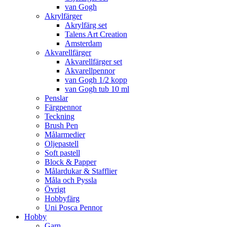
van Gogh
Akrylfärger
Akrylfärg set
Talens Art Creation
Amsterdam
Akvarellfärger
Akvarellfärger set
Akvarellpennor
van Gogh 1/2 kopp
van Gogh tub 10 ml
Penslar
Färgpennor
Teckning
Brush Pen
Målarmedier
Oljepastell
Soft pastell
Block & Papper
Målardukar & Stafflier
Måla och Pyssla
Övrigt
Hobbyfärg
Uni Posca Pennor
Hobby
Garn