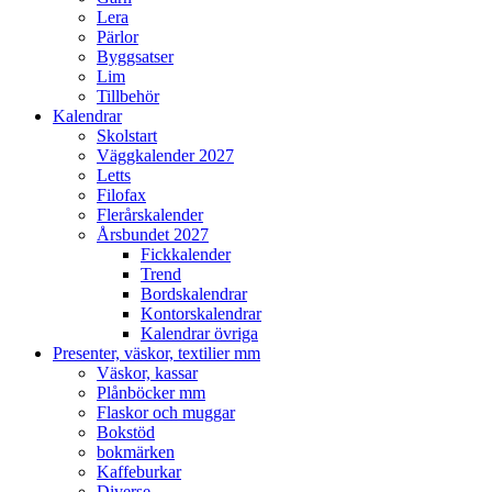
Lera
Pärlor
Byggsatser
Lim
Tillbehör
Kalendrar
Skolstart
Väggkalender 2027
Letts
Filofax
Flerårskalender
Årsbundet 2027
Fickkalender
Trend
Bordskalendrar
Kontorskalendrar
Kalendrar övriga
Presenter, väskor, textilier mm
Väskor, kassar
Plånböcker mm
Flaskor och muggar
Bokstöd
bokmärken
Kaffeburkar
Diverse